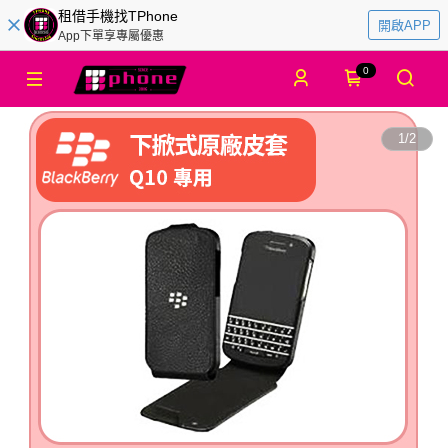
租借手機找TPhone
開啟APP
App下單享專屬優惠
0
1
/
2