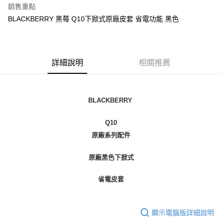
銷售重點
悠遊付
BLACKBERRY 黑莓 Q10下掀式原廠皮套 省電功能 黑色
ATM付款
運送方式
詳細說明
相關推薦
便利帶 2~3工作天(國定假日無配送)
每筆NT$65，滿NT$199(含以上)免運費
BLACKBERRY
到店自取-台北信義門市 (租借商品請先詢問客服)
每筆NT$100，滿NT$199(含以上)免運費
Q10
原廠系列配件
原廠黑色下掀式
省電皮套
顯示電腦版詳細說明