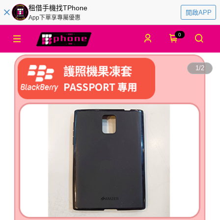
租借手機找TPhone
開啟APP
App下單享專屬優惠
0
1
/
2