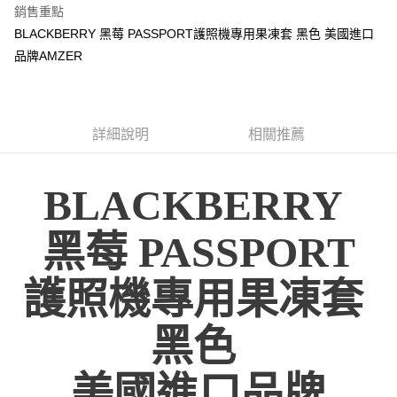
銷售重點
悠遊付
BLACKBERRY 黑莓 PASSPORT護照機專用果凍套 黑色 美國進口
品牌AMZER
ATM付款
運送方式
詳細說明
相關推薦
便利帶 2~3工作天(國定假日無配送)
每筆NT$65，滿NT$199(含以上)免運費
BLACKBERRY
到店自取-台北信義門市 (租借商品請先詢問客服)
每筆NT$100，滿NT$199(含以上)免運費
黑莓 PASSPORT
護照機專用果凍套
黑色
美國進口品牌