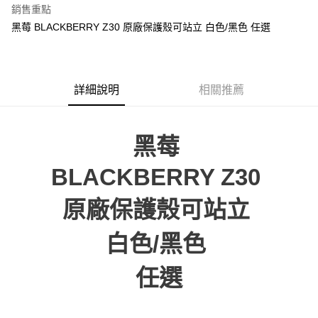
銷售重點
悠遊付
黑莓 BLACKBERRY Z30 原廠保護殼可站立 白色/黑色 任選
ATM付款
運送方式
詳細說明
相關推薦
便利帶 2~3工作天(國定假日無配送)
每筆NT$65，滿NT$199(含以上)免運費
黑莓
到店自取-台北信義門市 (租借商品請先詢問客服)
BLACKBERRY Z30
每筆NT$100，滿NT$199(含以上)免運費
原廠保護殼可站立
白色/黑色
任選