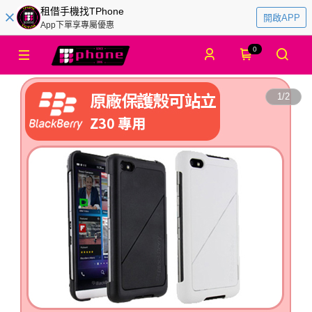
租借手機找TPhone
開啟APP
App下單享專屬優惠
0
1
/
2