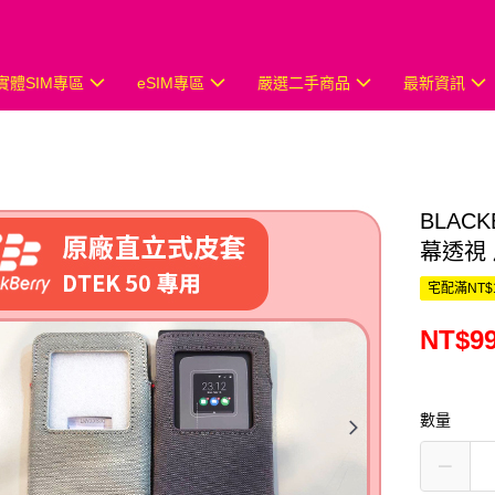
實體SIM專區
eSIM專區
嚴選二手商品
最新資訊
BLAC
幕透視
宅配滿NT$
NT$9
數量