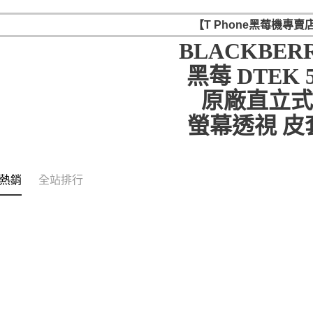
【T Phone黑莓機專賣
BLACKBER
黑莓 DTEK 
原廠直立
螢幕透視 皮
熱銷
全站排行