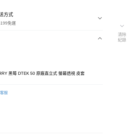
送方式
199免運
清除
紀錄
次付款
ERRY 黑莓 DTEK 50 原廠直立式 螢幕透視 皮套
客服
~3工作天(國定假日無配送)
5，滿NT$199(含以上)免運費