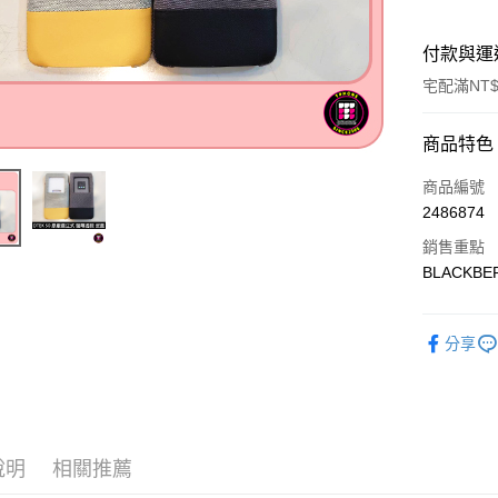
付款與運
宅配滿NT$
付款方式
商品特色
信用卡一
商品編號
2486874
LINE Pay
銷售重點
Apple Pay
BLACKB
悠遊付
分享
ATM付款
運送方式
便利帶 2
說明
相關推薦
每筆NT$6