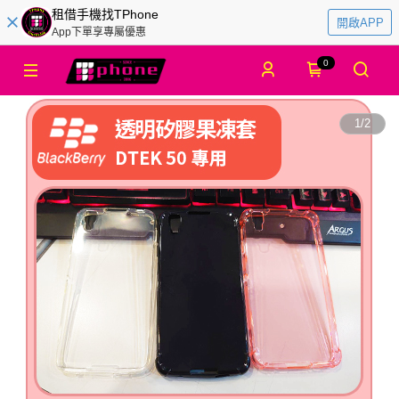
租借手機找TPhone
開啟APP
App下單享專屬優惠
0
1
/
2