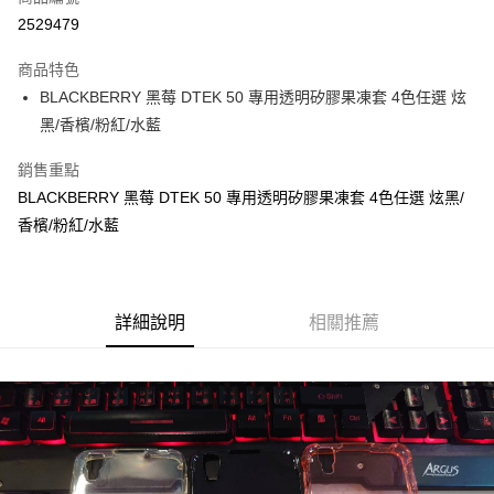
LINE Pay
2529479
Apple Pay
商品特色
悠遊付
BLACKBERRY 黑莓 DTEK 50 專用透明矽膠果凍套 4色任選 炫
黑/香檳/粉紅/水藍
ATM付款
銷售重點
運送方式
BLACKBERRY 黑莓 DTEK 50 專用透明矽膠果凍套 4色任選 炫黑/
便利帶 2~3工作天(國定假日無配送)
香檳/粉紅/水藍
每筆NT$65，滿NT$199(含以上)免運費
到店自取-台北信義門市 (租借商品請先詢問客服)
詳細說明
相關推薦
每筆NT$100，滿NT$199(含以上)免運費