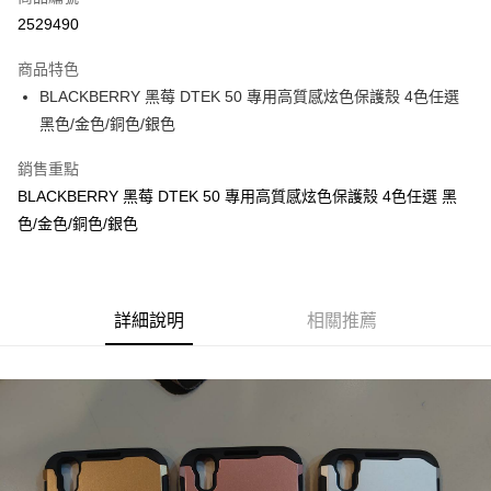
LINE Pay
2529490
Apple Pay
商品特色
悠遊付
BLACKBERRY 黑莓 DTEK 50 專用高質感炫色保護殼 4色任選
黑色/金色/銅色/銀色
ATM付款
銷售重點
運送方式
BLACKBERRY 黑莓 DTEK 50 專用高質感炫色保護殼 4色任選 黑
便利帶 2~3工作天(國定假日無配送)
色/金色/銅色/銀色
每筆NT$65，滿NT$199(含以上)免運費
到店自取-台北信義門市 (租借商品請先詢問客服)
詳細說明
相關推薦
每筆NT$100，滿NT$199(含以上)免運費