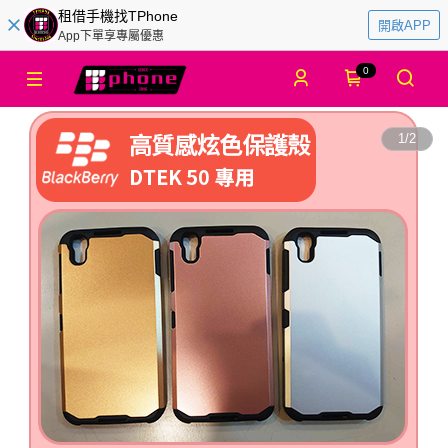
租借手機找TPhone
開啟APP
App下單享專屬優惠
0
1
/
2