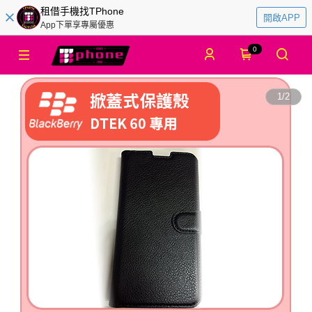
租借手機找TPhone
開啟APP
App下單享專屬優惠
0
1
/
2