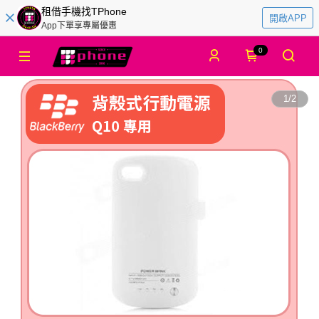
租借手機找TPhone
開啟APP
App下單享專屬優惠
0
1
/
2