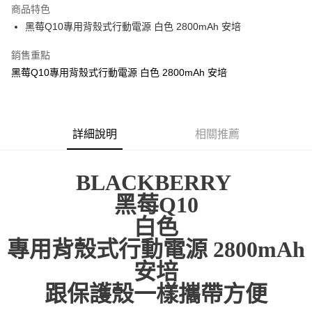
商品特色
悠遊付
黑莓Q10專用背殼式行動電源 白色 2800mAh 安培
ATM付款
銷售重點
黑莓Q10專用背殼式行動電源 白色 2800mAh 安培
運送方式
便利帶 2~3工作天(國定假日無配送)
每筆NT$65，滿NT$199(含以上)免運費
詳細說明
相關推薦
到店自取-台北信義門市 (租借商品請先詢問客服)
每筆NT$100，滿NT$199(含以上)免運費
BLACKBERRY
黑莓Q10
白色
專用背殼式行動電源 2800mAh
安培
跟保護殼一樣攜帶方便