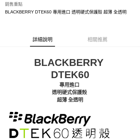
銷售重點
悠遊付
BLACKBERRY DTEK60 專用進口 透明硬式保護殼 超薄 全透明
ATM付款
運送方式
詳細說明
相關推薦
便利帶 2~3工作天(國定假日無配送)
每筆NT$65，滿NT$199(含以上)免運費
BLACKBERRY
到店自取-台北信義門市 (租借商品請先詢問客服)
DTEK60
每筆NT$100，滿NT$199(含以上)免運費
專用進口
透明硬式保護殼
超薄 全透明