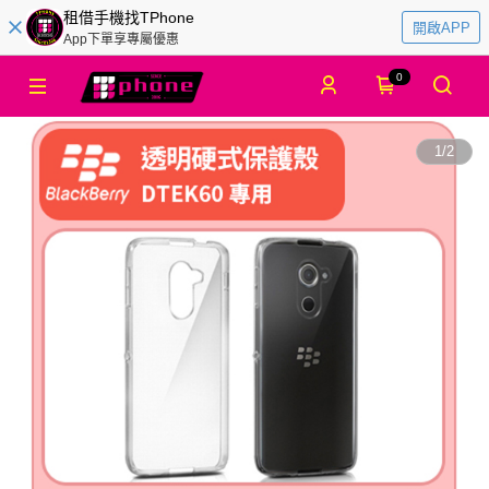
租借手機找TPhone
開啟APP
App下單享專屬優惠
0
1
/
2