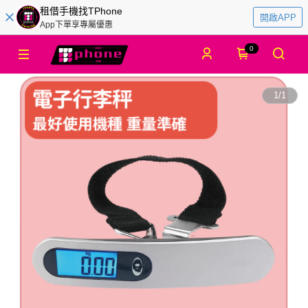
租借手機找TPhone
開啟APP
App下單享專屬優惠
0
1
/
1