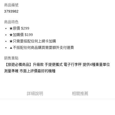
商品編號
LINE Pay
3793982
Apple Pay
商品特色
悠遊付
★原價 $299
★加購價 $199
ATM付款
★只需要搭配任何上網卡加購
▲不搭配任何商品購買需要額外支付運費
運送方式
便利帶 2~3工作天(國定假日無配送)
銷售重點
每筆NT$65，滿NT$199(含以上)免運費
【旅遊必備商品】升級款 手提便攜式 電子行李秤 提供4種重量單位
測量準確 市面上評價最好的機種
到店自取-台北信義門市 (租借商品請先詢問客服)
每筆NT$100，滿NT$199(含以上)免運費
詳細說明
相關推薦