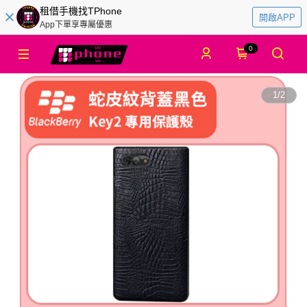
租借手機找TPhone
開啟APP
App下單享專屬優惠
0
1
/
2