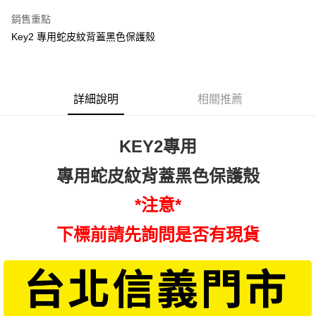
Apple Pay
銷售重點
悠遊付
Key2 專用蛇皮紋背蓋黑色保護殼
ATM付款
運送方式
詳細說明
相關推薦
便利帶 2~3工作天(國定假日無配送)
每筆NT$65，滿NT$199(含以上)免運費
KEY2專用
到店自取-台北信義門市 (租借商品請先詢問客服)
專用蛇皮紋背蓋黑色保護殼
每筆NT$100，滿NT$199(含以上)免運費
*注意*
下標前請先詢問是否有現貨