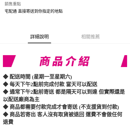
銷售重點
6 期 0 利率 每期
NT$14
21家銀行
合作金庫商業銀行
第一商業銀行
宅配通 直接寄送到你指定的地點
華南商業銀行
彰化商業銀行
合作金庫商業銀行
第一商業銀行
LINE Pay
上海商業儲蓄銀行
台北富邦商業銀行
華南商業銀行
彰化商業銀行
國泰世華商業銀行
兆豐國際商業銀行
Apple Pay
上海商業儲蓄銀行
台北富邦商業銀行
臺灣中小企業銀行
台中商業銀行
國泰世華商業銀行
兆豐國際商業銀行
詳細說明
相關推薦
匯豐（台灣）商業銀行
華泰商業銀行
悠遊付
臺灣中小企業銀行
台中商業銀行
聯邦商業銀行
遠東國際商業銀行
匯豐（台灣）商業銀行
華泰商業銀行
ATM付款
元大商業銀行
永豐商業銀行
聯邦商業銀行
遠東國際商業銀行
玉山商業銀行
星展（台灣）商業銀行
元大商業銀行
永豐商業銀行
台新國際商業銀行
中國信託商業銀行
運送方式
玉山商業銀行
星展（台灣）商業銀行
台灣樂天信用卡公司
台新國際商業銀行
中國信託商業銀行
便利帶 2~3工作天(國定假日無配送)
台灣樂天信用卡公司
◆ 配送時間 (星期一至星期六)
每筆NT$65，滿NT$199(含以上)免運費
◆ 每天下午2點前完成付款 當天可以配送
◆ 通常下午2點前寄送 都是隔天可以到達 但實際還是
到店自取-台北信義門市 (租借商品請先詢問客服)
以配送廠商為主
每筆NT$100，滿NT$199(含以上)免運費
◆ 商品都需要付款完成才會寄送 (不支援貨到付款)
◆ 商品若寄出 客人沒有取貨被退回 運費不會做任何
退費