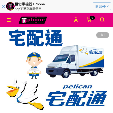
租借手機找TPhone
開啟APP
App下單享專屬優惠
0
1
/
1