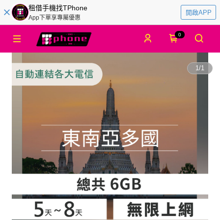
租借手機找TPhone
開啟APP
App下單享專屬優惠
0
1
/
1