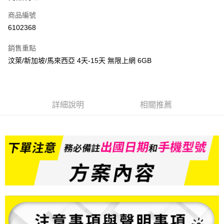
信用卡一次付款
商品編號
信用卡分期付款
6102368
3 期 0 利率 每期
NT$249
21家銀行
銷售重點
6 期 0 利率 每期
NT$124
21家銀行
合作金庫商業銀行
第一商業銀行
汶萊/新加坡/馬來西亞 4天-15天 無限上網 6GB
華南商業銀行
彰化商業銀行
合作金庫商業銀行
第一商業銀行
LINE Pay
上海商業儲蓄銀行
台北富邦商業銀行
華南商業銀行
彰化商業銀行
國泰世華商業銀行
兆豐國際商業銀行
Apple Pay
上海商業儲蓄銀行
台北富邦商業銀行
臺灣中小企業銀行
台中商業銀行
國泰世華商業銀行
兆豐國際商業銀行
詳細說明
相關推薦
匯豐（台灣）商業銀行
華泰商業銀行
悠遊付
臺灣中小企業銀行
台中商業銀行
聯邦商業銀行
遠東國際商業銀行
匯豐（台灣）商業銀行
華泰商業銀行
ATM付款
元大商業銀行
永豐商業銀行
聯邦商業銀行
遠東國際商業銀行
玉山商業銀行
星展（台灣）商業銀行
元大商業銀行
永豐商業銀行
台新國際商業銀行
中國信託商業銀行
運送方式
玉山商業銀行
星展（台灣）商業銀行
台灣樂天信用卡公司
台新國際商業銀行
中國信託商業銀行
便利帶 2~3工作天(國定假日無配送)
台灣樂天信用卡公司
每筆NT$65，滿NT$199(含以上)免運費
到店自取-台北信義門市 (租借商品請先詢問客服)
每筆NT$100，滿NT$199(含以上)免運費