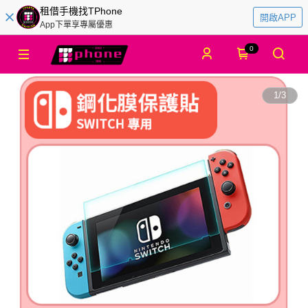
租借手機找TPhone
開啟APP
App下單享專屬優惠
0
1
/
3