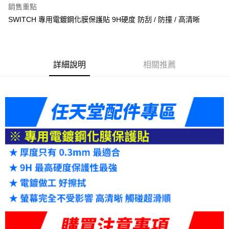
銷售重點
6 期 0 利率 每期
NT$33
21家銀行
合作金庫商業銀行
第一商業銀行
SWITCH 專用電鍍鋼化膜保護貼 9H硬度 防刮 / 防撞 / 高清晰
華南商業銀行
彰化商業銀行
合作金庫商業銀行
第一商業銀行
LINE Pay
上海商業儲蓄銀行
台北富邦商業銀行
華南商業銀行
彰化商業銀行
國泰世華商業銀行
兆豐國際商業銀行
Apple Pay
上海商業儲蓄銀行
台北富邦商業銀行
臺灣中小企業銀行
台中商業銀行
國泰世華商業銀行
兆豐國際商業銀行
詳細說明
相關推薦
匯豐（台灣）商業銀行
華泰商業銀行
悠遊付
臺灣中小企業銀行
台中商業銀行
聯邦商業銀行
遠東國際商業銀行
匯豐（台灣）商業銀行
華泰商業銀行
ATM付款
元大商業銀行
永豐商業銀行
聯邦商業銀行
遠東國際商業銀行
玉山商業銀行
星展（台灣）商業銀行
元大商業銀行
永豐商業銀行
台新國際商業銀行
中國信託商業銀行
運送方式
玉山商業銀行
星展（台灣）商業銀行
台灣樂天信用卡公司
台新國際商業銀行
中國信託商業銀行
便利帶 2~3工作天(國定假日無配送)
台灣樂天信用卡公司
每筆NT$65，滿NT$199(含以上)免運費
到店自取-台北信義門市 (租借商品請先詢問客服)
每筆NT$100，滿NT$199(含以上)免運費