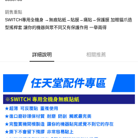
3 期 0 利率 每期
NT$99
21家銀行
銷售重點
6 期 0 利率 每期
NT$49
21家銀行
合作金庫商業銀行
第一商業銀行
SWITCH專用全機身 →無痕貼紙→貼膜→痛貼→保護膜 加贈貓爪造
華南商業銀行
彰化商業銀行
合作金庫商業銀行
第一商業銀行
LINE Pay
型搖桿套 讓你的機器與眾不同又有保護作用 一舉兩得
上海商業儲蓄銀行
台北富邦商業銀行
華南商業銀行
彰化商業銀行
國泰世華商業銀行
兆豐國際商業銀行
Apple Pay
上海商業儲蓄銀行
台北富邦商業銀行
臺灣中小企業銀行
台中商業銀行
國泰世華商業銀行
兆豐國際商業銀行
匯豐（台灣）商業銀行
華泰商業銀行
悠遊付
臺灣中小企業銀行
台中商業銀行
聯邦商業銀行
遠東國際商業銀行
詳細說明
相關推薦
匯豐（台灣）商業銀行
華泰商業銀行
ATM付款
元大商業銀行
永豐商業銀行
聯邦商業銀行
遠東國際商業銀行
玉山商業銀行
星展（台灣）商業銀行
元大商業銀行
永豐商業銀行
台新國際商業銀行
中國信託商業銀行
運送方式
玉山商業銀行
星展（台灣）商業銀行
台灣樂天信用卡公司
台新國際商業銀行
中國信託商業銀行
便利帶 2~3工作天(國定假日無配送)
台灣樂天信用卡公司
每筆NT$65，滿NT$199(含以上)免運費
到店自取-台北信義門市 (租借商品請先詢問客服)
每筆NT$100，滿NT$199(含以上)免運費