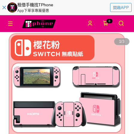
租借手機找TPhone
開啟APP
App下單享專屬優惠
0
1
/
3