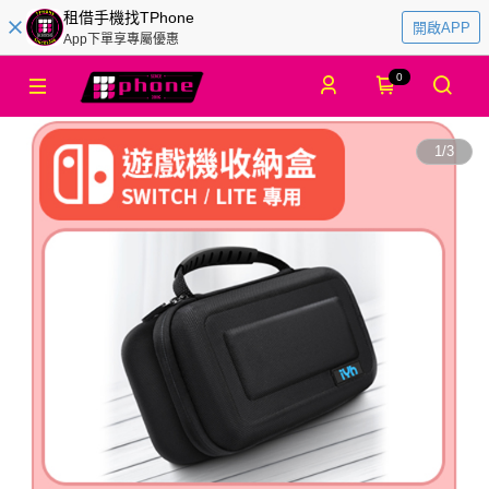
租借手機找TPhone
開啟APP
App下單享專屬優惠
0
1
/
3