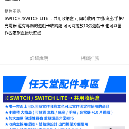
3 期 0 利率 每期
NT$166
21家銀行
銷售重點
6 期 0 利率 每期
NT$83
21家銀行
合作金庫商業銀行
第一商業銀行
SWITCH /SWITCH LITE→ 共用收納盒 可同時收納 主機/底座/手把/
華南商業銀行
彰化商業銀行
合作金庫商業銀行
第一商業銀行
LINE Pay
充電器 還有專屬的遊戲卡收納處 可同時擺放10張遊戲卡 也可以當
上海商業儲蓄銀行
台北富邦商業銀行
華南商業銀行
彰化商業銀行
國泰世華商業銀行
兆豐國際商業銀行
作固定架直接玩遊戲
Apple Pay
上海商業儲蓄銀行
台北富邦商業銀行
臺灣中小企業銀行
台中商業銀行
國泰世華商業銀行
兆豐國際商業銀行
匯豐（台灣）商業銀行
華泰商業銀行
悠遊付
臺灣中小企業銀行
台中商業銀行
聯邦商業銀行
遠東國際商業銀行
匯豐（台灣）商業銀行
華泰商業銀行
ATM付款
元大商業銀行
永豐商業銀行
詳細說明
相關推薦
聯邦商業銀行
遠東國際商業銀行
玉山商業銀行
星展（台灣）商業銀行
元大商業銀行
永豐商業銀行
台新國際商業銀行
中國信託商業銀行
運送方式
玉山商業銀行
星展（台灣）商業銀行
台灣樂天信用卡公司
台新國際商業銀行
中國信託商業銀行
便利帶 2~3工作天(國定假日無配送)
台灣樂天信用卡公司
每筆NT$65，滿NT$199(含以上)免運費
到店自取-台北信義門市 (租借商品請先詢問客服)
每筆NT$100，滿NT$199(含以上)免運費