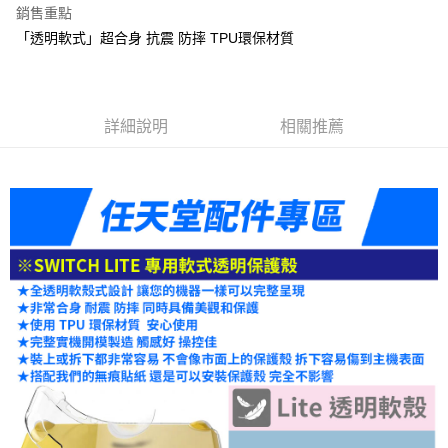
銷售重點
6 期 0 利率 每期
NT$41
21家銀行
合作金庫商業銀行
第一商業銀行
「透明軟式」超合身 抗震 防摔 TPU環保材質
華南商業銀行
彰化商業銀行
合作金庫商業銀行
第一商業銀行
LINE Pay
上海商業儲蓄銀行
台北富邦商業銀行
華南商業銀行
彰化商業銀行
國泰世華商業銀行
兆豐國際商業銀行
Apple Pay
上海商業儲蓄銀行
台北富邦商業銀行
臺灣中小企業銀行
台中商業銀行
國泰世華商業銀行
兆豐國際商業銀行
詳細說明
相關推薦
匯豐（台灣）商業銀行
華泰商業銀行
悠遊付
臺灣中小企業銀行
台中商業銀行
聯邦商業銀行
遠東國際商業銀行
匯豐（台灣）商業銀行
華泰商業銀行
ATM付款
元大商業銀行
永豐商業銀行
聯邦商業銀行
遠東國際商業銀行
玉山商業銀行
星展（台灣）商業銀行
元大商業銀行
永豐商業銀行
台新國際商業銀行
中國信託商業銀行
運送方式
玉山商業銀行
星展（台灣）商業銀行
台灣樂天信用卡公司
台新國際商業銀行
中國信託商業銀行
便利帶 2~3工作天(國定假日無配送)
台灣樂天信用卡公司
每筆NT$65，滿NT$199(含以上)免運費
到店自取-台北信義門市 (租借商品請先詢問客服)
每筆NT$100，滿NT$199(含以上)免運費