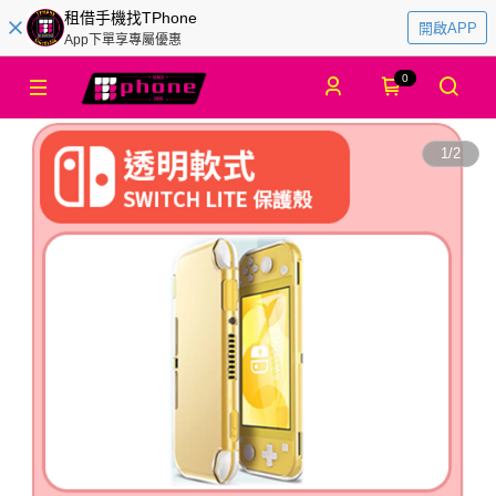
租借手機找TPhone
開啟APP
App下單享專屬優惠
0
1
/
2