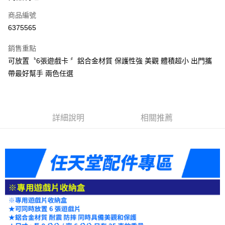
信用卡一次付款
商品編號
信用卡分期付款
6375565
3 期 0 利率 每期
NT$83
21家銀行
銷售重點
6 期 0 利率 每期
NT$41
21家銀行
合作金庫商業銀行
第一商業銀行
可放置〝6張遊戲卡 〞鋁合金材質 保護性強 美觀 體積超小 出門攜
華南商業銀行
彰化商業銀行
合作金庫商業銀行
第一商業銀行
LINE Pay
帶最好幫手 兩色任選
上海商業儲蓄銀行
台北富邦商業銀行
華南商業銀行
彰化商業銀行
國泰世華商業銀行
兆豐國際商業銀行
Apple Pay
上海商業儲蓄銀行
台北富邦商業銀行
臺灣中小企業銀行
台中商業銀行
國泰世華商業銀行
兆豐國際商業銀行
匯豐（台灣）商業銀行
華泰商業銀行
悠遊付
臺灣中小企業銀行
台中商業銀行
聯邦商業銀行
遠東國際商業銀行
詳細說明
相關推薦
匯豐（台灣）商業銀行
華泰商業銀行
ATM付款
元大商業銀行
永豐商業銀行
聯邦商業銀行
遠東國際商業銀行
玉山商業銀行
星展（台灣）商業銀行
元大商業銀行
永豐商業銀行
台新國際商業銀行
中國信託商業銀行
運送方式
玉山商業銀行
星展（台灣）商業銀行
台灣樂天信用卡公司
台新國際商業銀行
中國信託商業銀行
便利帶 2~3工作天(國定假日無配送)
台灣樂天信用卡公司
每筆NT$65，滿NT$199(含以上)免運費
到店自取-台北信義門市 (租借商品請先詢問客服)
每筆NT$100，滿NT$199(含以上)免運費