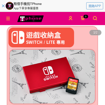
租借手機找TPhone
開啟APP
App下單享專屬優惠
0
1
/
2