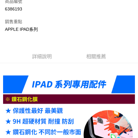
商品編號
信用卡分期付款
6386193
3 期 0 利率 每期
NT$166
21家銀行
銷售重點
6 期 0 利率 每期
NT$83
21家銀行
合作金庫商業銀行
第一商業銀行
APPLE IPAD系列
華南商業銀行
彰化商業銀行
合作金庫商業銀行
第一商業銀行
LINE Pay
上海商業儲蓄銀行
台北富邦商業銀行
華南商業銀行
彰化商業銀行
國泰世華商業銀行
兆豐國際商業銀行
Apple Pay
上海商業儲蓄銀行
台北富邦商業銀行
臺灣中小企業銀行
台中商業銀行
國泰世華商業銀行
兆豐國際商業銀行
詳細說明
相關推薦
匯豐（台灣）商業銀行
華泰商業銀行
悠遊付
臺灣中小企業銀行
台中商業銀行
聯邦商業銀行
遠東國際商業銀行
匯豐（台灣）商業銀行
華泰商業銀行
ATM付款
元大商業銀行
永豐商業銀行
聯邦商業銀行
遠東國際商業銀行
玉山商業銀行
星展（台灣）商業銀行
元大商業銀行
永豐商業銀行
台新國際商業銀行
中國信託商業銀行
運送方式
玉山商業銀行
星展（台灣）商業銀行
台灣樂天信用卡公司
台新國際商業銀行
中國信託商業銀行
便利帶 2~3工作天(國定假日無配送)
台灣樂天信用卡公司
每筆NT$65，滿NT$199(含以上)免運費
到店自取-台北信義門市 (租借商品請先詢問客服)
每筆NT$100，滿NT$199(含以上)免運費