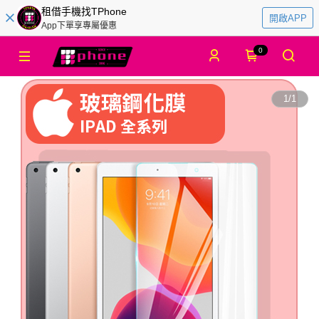
租借手機找TPhone
開啟APP
App下單享專屬優惠
0
1
/
1