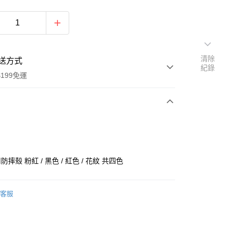
清除
送方式
紀錄
199免運
次付款
用防摔殼 粉紅 / 黑色 / 紅色 / 花紋 共四色
客服