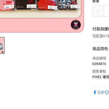
數量
付款與運
宅配滿NT$
付款方式
商品特色
信用卡一
商品編號
6394874
LINE Pay
銷售重點
Apple Pay
PIXEL 專
悠遊付
分享
ATM付款