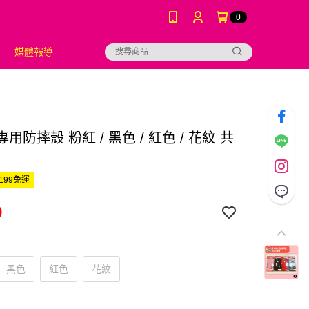
0
媒體報導
 專用防摔殼 粉紅 / 黑色 / 紅色 / 花紋 共
199免運
9
黑色
紅色
花紋