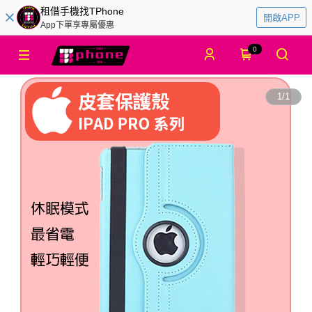
租借手機找TPhone
開啟APP
App下單享專屬優惠
0
1
/
1