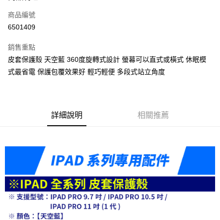
信用卡一次付款
商品編號
信用卡分期付款
6501409
3 期 0 利率 每期
NT$166
21家銀行
銷售重點
6 期 0 利率 每期
NT$83
21家銀行
合作金庫商業銀行
第一商業銀行
皮套保護殼 天空藍 360度旋轉式設計 螢幕可以直式或橫式 休眠模
華南商業銀行
彰化商業銀行
合作金庫商業銀行
第一商業銀行
LINE Pay
式最省電 保護包覆效果好 輕巧輕便 多段式站立角度
上海商業儲蓄銀行
台北富邦商業銀行
華南商業銀行
彰化商業銀行
國泰世華商業銀行
兆豐國際商業銀行
Apple Pay
上海商業儲蓄銀行
台北富邦商業銀行
臺灣中小企業銀行
台中商業銀行
國泰世華商業銀行
兆豐國際商業銀行
匯豐（台灣）商業銀行
華泰商業銀行
悠遊付
臺灣中小企業銀行
台中商業銀行
聯邦商業銀行
遠東國際商業銀行
詳細說明
相關推薦
匯豐（台灣）商業銀行
華泰商業銀行
ATM付款
元大商業銀行
永豐商業銀行
聯邦商業銀行
遠東國際商業銀行
玉山商業銀行
星展（台灣）商業銀行
元大商業銀行
永豐商業銀行
台新國際商業銀行
中國信託商業銀行
運送方式
玉山商業銀行
星展（台灣）商業銀行
台灣樂天信用卡公司
台新國際商業銀行
中國信託商業銀行
便利帶 2~3工作天(國定假日無配送)
台灣樂天信用卡公司
每筆NT$65，滿NT$199(含以上)免運費
到店自取-台北信義門市 (租借商品請先詢問客服)
每筆NT$100，滿NT$199(含以上)免運費