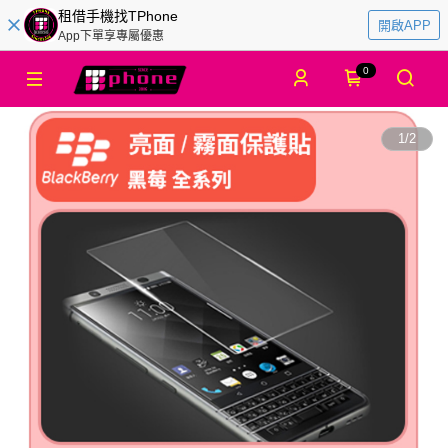
租借手機找TPhone
開啟APP
App下單享專屬優惠
0
1
/
2