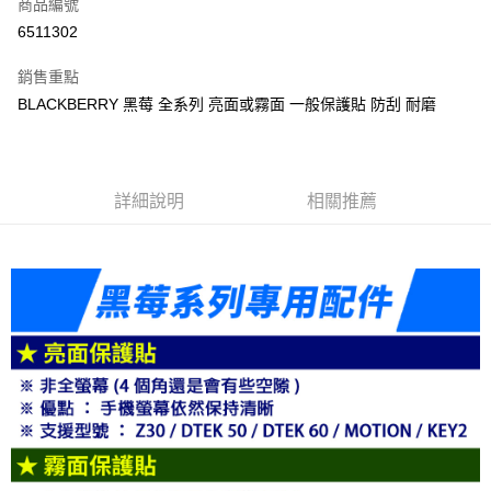
商品編號
信用卡分期付款
6511302
3 期 0 利率 每期
NT$63
21家銀行
銷售重點
6 期 0 利率 每期
NT$31
21家銀行
合作金庫商業銀行
第一商業銀行
BLACKBERRY 黑莓 全系列 亮面或霧面 一般保護貼 防刮 耐磨
華南商業銀行
彰化商業銀行
合作金庫商業銀行
第一商業銀行
LINE Pay
上海商業儲蓄銀行
台北富邦商業銀行
華南商業銀行
彰化商業銀行
國泰世華商業銀行
兆豐國際商業銀行
Apple Pay
上海商業儲蓄銀行
台北富邦商業銀行
臺灣中小企業銀行
台中商業銀行
國泰世華商業銀行
兆豐國際商業銀行
詳細說明
相關推薦
匯豐（台灣）商業銀行
華泰商業銀行
悠遊付
臺灣中小企業銀行
台中商業銀行
聯邦商業銀行
遠東國際商業銀行
匯豐（台灣）商業銀行
華泰商業銀行
ATM付款
元大商業銀行
永豐商業銀行
聯邦商業銀行
遠東國際商業銀行
玉山商業銀行
星展（台灣）商業銀行
元大商業銀行
永豐商業銀行
台新國際商業銀行
中國信託商業銀行
運送方式
玉山商業銀行
星展（台灣）商業銀行
台灣樂天信用卡公司
台新國際商業銀行
中國信託商業銀行
便利帶 2~3工作天(國定假日無配送)
台灣樂天信用卡公司
每筆NT$65，滿NT$199(含以上)免運費
到店自取-台北信義門市 (租借商品請先詢問客服)
每筆NT$100，滿NT$199(含以上)免運費