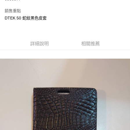
Apple Pay
銷售重點
悠遊付
DTEK 50 蛇紋黑色皮套
ATM付款
運送方式
詳細說明
相關推薦
便利帶 2~3工作天(國定假日無配送)
每筆NT$65，滿NT$199(含以上)免運費
到店自取-台北信義門市 (租借商品請先詢問客服)
每筆NT$100，滿NT$199(含以上)免運費