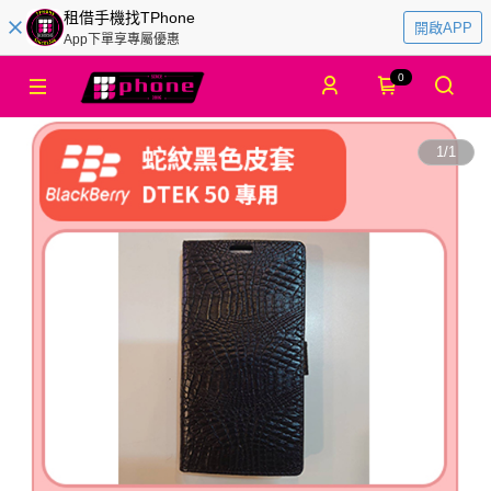
租借手機找TPhone
開啟APP
App下單享專屬優惠
0
1
/
1