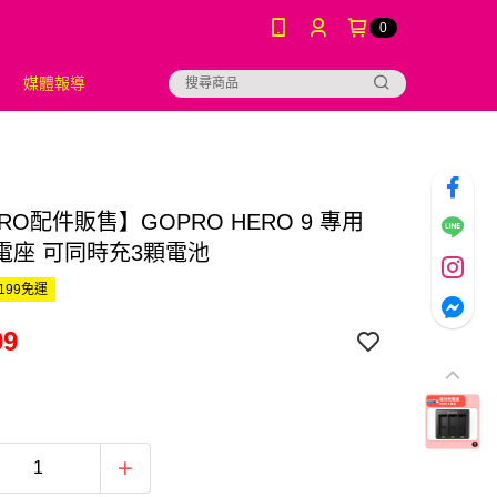
0
媒體報導
RO配件販售】GOPRO HERO 9 專用
電座 可同時充3顆電池
199免運
99