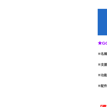
★G
※名
※支
※功
※配