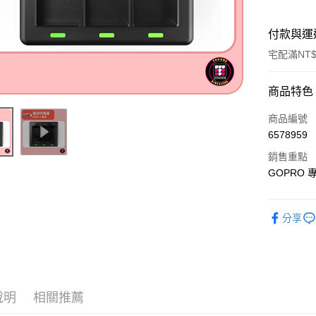
付款與運
宅配滿NT$
付款方式
商品特色
信用卡一
商品編號
6578959
信用卡分
銷售重點
3 期 
GOPRO 
6 期 
合作金
華南商
合作金
LINE Pay
分享
上海商
華南商
國泰世
Apple Pay
上海商
臺灣中
國泰世
匯豐（
悠遊付
臺灣中
聯邦商
匯豐（
ATM付款
元大商
說明
相關推薦
聯邦商
玉山商
元大商