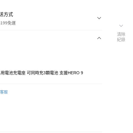
送方式
199免運
清除
紀錄
次付款
期付款
0 利率 每期
NT$199
21家銀行
專用電池充電座 可同時充3顆電池 支援HERO 9
0 利率 每期
NT$99
21家銀行
庫商業銀行
第一商業銀行
業銀行
彰化商業銀行
庫商業銀行
第一商業銀行
業儲蓄銀行
台北富邦商業銀行
客服
業銀行
彰化商業銀行
華商業銀行
兆豐國際商業銀行
業儲蓄銀行
台北富邦商業銀行
小企業銀行
台中商業銀行
華商業銀行
兆豐國際商業銀行
台灣）商業銀行
華泰商業銀行
小企業銀行
台中商業銀行
業銀行
遠東國際商業銀行
台灣）商業銀行
華泰商業銀行
業銀行
永豐商業銀行
業銀行
遠東國際商業銀行
業銀行
星展（台灣）商業銀行
業銀行
永豐商業銀行