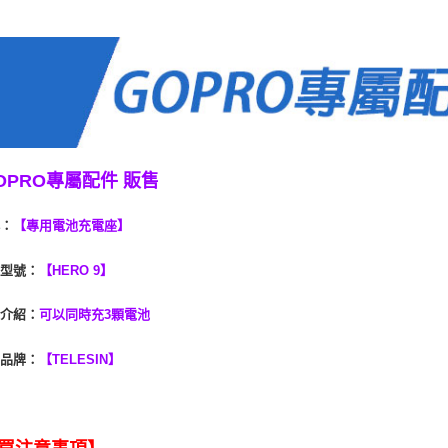
台新國
玉山商
運送方式
台灣樂
台新國
台灣樂
便利帶 2
每筆NT$6
到店自取-
每筆NT$1
OPRO專屬配件 販售
稱
：
【專用電池充電座】
援型號
：
【HERO 9】
能介紹
：
可以同時充3顆電池
件品牌
：
【TELESIN】