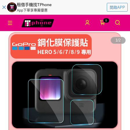
租借手機找TPhone
開啟APP
App下單享專屬優惠
0
1
/
2