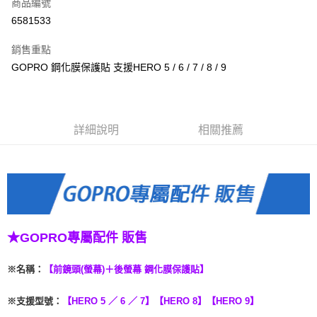
商品編號
信用卡分期付款
6581533
3 期 0 利率 每期
NT$66
21家銀行
銷售重點
6 期 0 利率 每期
NT$33
21家銀行
合作金庫商業銀行
第一商業銀行
GOPRO 鋼化膜保護貼 支援HERO 5 / 6 / 7 / 8 / 9
華南商業銀行
彰化商業銀行
合作金庫商業銀行
第一商業銀行
LINE Pay
上海商業儲蓄銀行
台北富邦商業銀行
華南商業銀行
彰化商業銀行
國泰世華商業銀行
兆豐國際商業銀行
Apple Pay
上海商業儲蓄銀行
台北富邦商業銀行
臺灣中小企業銀行
台中商業銀行
國泰世華商業銀行
兆豐國際商業銀行
詳細說明
相關推薦
匯豐（台灣）商業銀行
華泰商業銀行
悠遊付
臺灣中小企業銀行
台中商業銀行
聯邦商業銀行
遠東國際商業銀行
匯豐（台灣）商業銀行
華泰商業銀行
ATM付款
元大商業銀行
永豐商業銀行
聯邦商業銀行
遠東國際商業銀行
玉山商業銀行
星展（台灣）商業銀行
元大商業銀行
永豐商業銀行
台新國際商業銀行
中國信託商業銀行
運送方式
玉山商業銀行
星展（台灣）商業銀行
台灣樂天信用卡公司
台新國際商業銀行
中國信託商業銀行
便利帶 2~3工作天(國定假日無配送)
台灣樂天信用卡公司
★GOPRO專屬配件 販售
每筆NT$65，滿NT$199(含以上)免運費
到店自取-台北信義門市 (租借商品請先詢問客服)
※名稱
：
【前鏡頭(螢幕)＋後螢幕 鋼化膜保護貼】
每筆NT$100，滿NT$199(含以上)免運費
※支援型號
：
【HERO 5 ／ 6 ／ 7】【HERO 8】【HERO 9】