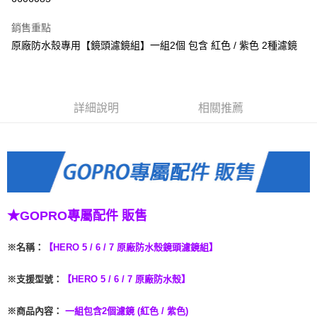
3 期 0 利率 每期
NT$99
21家銀行
銷售重點
6 期 0 利率 每期
NT$49
21家銀行
合作金庫商業銀行
第一商業銀行
原廠防水殼專用【鏡頭濾鏡組】一組2個 包含 紅色 / 紫色 2種濾鏡
華南商業銀行
彰化商業銀行
合作金庫商業銀行
第一商業銀行
LINE Pay
上海商業儲蓄銀行
台北富邦商業銀行
華南商業銀行
彰化商業銀行
國泰世華商業銀行
兆豐國際商業銀行
Apple Pay
上海商業儲蓄銀行
台北富邦商業銀行
臺灣中小企業銀行
台中商業銀行
國泰世華商業銀行
兆豐國際商業銀行
詳細說明
相關推薦
匯豐（台灣）商業銀行
華泰商業銀行
悠遊付
臺灣中小企業銀行
台中商業銀行
聯邦商業銀行
遠東國際商業銀行
匯豐（台灣）商業銀行
華泰商業銀行
ATM付款
元大商業銀行
永豐商業銀行
聯邦商業銀行
遠東國際商業銀行
玉山商業銀行
星展（台灣）商業銀行
元大商業銀行
永豐商業銀行
台新國際商業銀行
中國信託商業銀行
運送方式
玉山商業銀行
星展（台灣）商業銀行
台灣樂天信用卡公司
台新國際商業銀行
中國信託商業銀行
便利帶 2~3工作天(國定假日無配送)
台灣樂天信用卡公司
★GOPRO專屬配件
販售
每筆NT$65，滿NT$199(含以上)免運費
到店自取-台北信義門市 (租借商品請先詢問客服)
※名稱
：
【HERO 5 / 6 / 7 原廠防水殼鏡頭濾鏡組】
每筆NT$100，滿NT$199(含以上)免運費
※支援型號
：
【HERO 5 / 6 / 7 原廠防水殼】
※
商品內容：
一組包含2個濾鏡 (紅色 / 紫色)