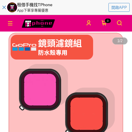
租借手機找TPhone
開啟APP
App下單享專屬優惠
0
1
/
2