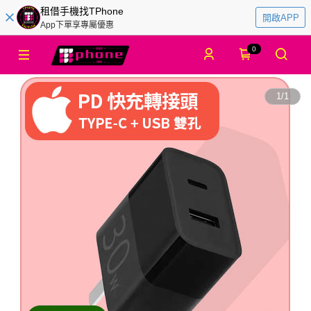
租借手機找TPhone
開啟APP
App下單享專屬優惠
0
1
/
1