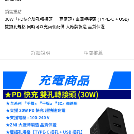
3 期 0 利率 每期
NT$166
21家銀行
銷售重點
6 期 0 利率 每期
NT$83
21家銀行
合作金庫商業銀行
第一商業銀行
30W「PD快充雙孔轉接頭 」 豆腐頭 / 電源轉接頭 (TYPE-C + USB)
華南商業銀行
彰化商業銀行
合作金庫商業銀行
第一商業銀行
LINE Pay
雙插孔規格 同時可以充兩個配備 大廠牌製造 品質保證
上海商業儲蓄銀行
台北富邦商業銀行
華南商業銀行
彰化商業銀行
國泰世華商業銀行
兆豐國際商業銀行
Apple Pay
上海商業儲蓄銀行
台北富邦商業銀行
臺灣中小企業銀行
台中商業銀行
國泰世華商業銀行
兆豐國際商業銀行
匯豐（台灣）商業銀行
華泰商業銀行
悠遊付
臺灣中小企業銀行
台中商業銀行
聯邦商業銀行
遠東國際商業銀行
詳細說明
相關推薦
匯豐（台灣）商業銀行
華泰商業銀行
ATM付款
元大商業銀行
永豐商業銀行
聯邦商業銀行
遠東國際商業銀行
玉山商業銀行
星展（台灣）商業銀行
元大商業銀行
永豐商業銀行
台新國際商業銀行
中國信託商業銀行
運送方式
玉山商業銀行
星展（台灣）商業銀行
台灣樂天信用卡公司
台新國際商業銀行
中國信託商業銀行
便利帶 2~3工作天(國定假日無配送)
台灣樂天信用卡公司
每筆NT$65，滿NT$199(含以上)免運費
到店自取-台北信義門市 (租借商品請先詢問客服)
每筆NT$100，滿NT$199(含以上)免運費