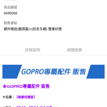
信用卡一次付款
商品編號
信用卡分期付款
6686068
3 期 0 利率 每期
NT$66
21家銀行
銷售重點
6 期 0 利率 每期
NT$33
21家銀行
合作金庫商業銀行
第一商業銀行
額外贈送(鏡頭蓋)+(防丟手繩) 雙重好禮
華南商業銀行
彰化商業銀行
合作金庫商業銀行
第一商業銀行
LINE Pay
上海商業儲蓄銀行
台北富邦商業銀行
華南商業銀行
彰化商業銀行
國泰世華商業銀行
兆豐國際商業銀行
Apple Pay
上海商業儲蓄銀行
台北富邦商業銀行
臺灣中小企業銀行
台中商業銀行
國泰世華商業銀行
兆豐國際商業銀行
詳細說明
相關推薦
匯豐（台灣）商業銀行
華泰商業銀行
悠遊付
臺灣中小企業銀行
台中商業銀行
聯邦商業銀行
遠東國際商業銀行
匯豐（台灣）商業銀行
華泰商業銀行
ATM付款
元大商業銀行
永豐商業銀行
聯邦商業銀行
遠東國際商業銀行
玉山商業銀行
星展（台灣）商業銀行
元大商業銀行
永豐商業銀行
台新國際商業銀行
中國信託商業銀行
運送方式
玉山商業銀行
星展（台灣）商業銀行
台灣樂天信用卡公司
台新國際商業銀行
中國信託商業銀行
便利帶 2~3工作天(國定假日無配送)
台灣樂天信用卡公司
★GOPRO專屬配件 販售
每筆NT$65，滿NT$199(含以上)免運費
到店自取-台北信義門市 (租借商品請先詢問客服)
※名稱
：
【橡膠保護套】
每筆NT$100，滿NT$199(含以上)免運費