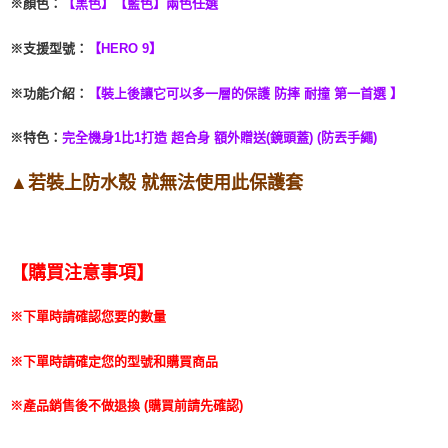
※
顏色：
【黑色】【藍色】兩色任選
※支援型號
：
【HERO 9】
※功能介紹
：
【裝上後讓它可以多一層的保護 防摔 耐撞 第一首選 】
※特色：
完全機身1比1打造 超合身 額外贈送(鏡頭蓋) (防丟手繩)
▲若裝上防水殼 就無法使用此保護套
【購買注意事項】
※下單時請確認您要的數量
※下單時請確定您的型號和購買商品
※產品銷售後不做退換 (購買前請先確認)