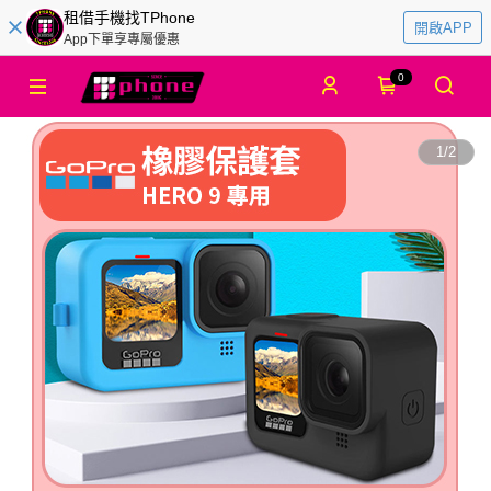
租借手機找TPhone
開啟APP
App下單享專屬優惠
0
1
/
2