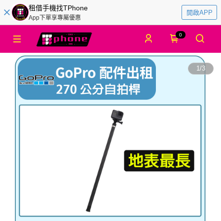
租借手機找TPhone
開啟APP
App下單享專屬優惠
0
1
/
3