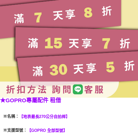
★GOPRO專屬配件 租借
※名稱
：
【地表最長270公分自拍桿】
※支援型號
：
【GOPRO 全部型號】