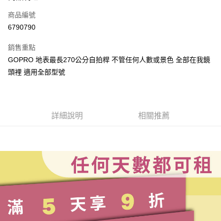
信用卡一次付款
商品編號
信用卡分期付款
6790790
3 期 0 利率 每期
NT$20
21家銀行
銷售重點
6 期 0 利率 每期
NT$10
21家銀行
合作金庫商業銀行
第一商業銀行
GOPRO 地表最長270公分自拍桿 不管任何人數或景色 全部在我鏡
華南商業銀行
彰化商業銀行
合作金庫商業銀行
第一商業銀行
LINE Pay
頭裡 適用全部型號
上海商業儲蓄銀行
台北富邦商業銀行
華南商業銀行
彰化商業銀行
國泰世華商業銀行
兆豐國際商業銀行
Apple Pay
上海商業儲蓄銀行
台北富邦商業銀行
臺灣中小企業銀行
台中商業銀行
國泰世華商業銀行
兆豐國際商業銀行
匯豐（台灣）商業銀行
華泰商業銀行
悠遊付
臺灣中小企業銀行
台中商業銀行
聯邦商業銀行
遠東國際商業銀行
詳細說明
相關推薦
匯豐（台灣）商業銀行
華泰商業銀行
ATM付款
元大商業銀行
永豐商業銀行
聯邦商業銀行
遠東國際商業銀行
玉山商業銀行
星展（台灣）商業銀行
元大商業銀行
永豐商業銀行
台新國際商業銀行
中國信託商業銀行
運送方式
玉山商業銀行
星展（台灣）商業銀行
台灣樂天信用卡公司
台新國際商業銀行
中國信託商業銀行
便利帶 2~3工作天(國定假日無配送)
台灣樂天信用卡公司
每筆NT$65，滿NT$199(含以上)免運費
到店自取-台北信義門市 (租借商品請先詢問客服)
每筆NT$100，滿NT$199(含以上)免運費