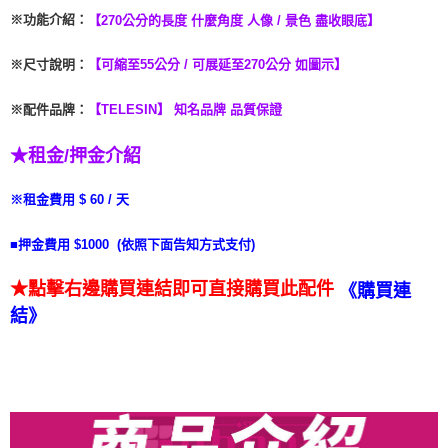
※功能介紹
：
【270公分的長度 什麼角度 人像 / 景色 盡收眼底】
※
尺寸說明：
【可縮至55公分 / 可展延至270公分 如圖示】
※配件品牌
：
【
TELESIN】 知名品牌 品質保證
★租金/押金介紹
※租金費用 $ 60 / 天
■押金費用 $1000 (依照下面告知方式支付)
★點擊右邊購買連結即可直接購買此配件
《
購買連
結》