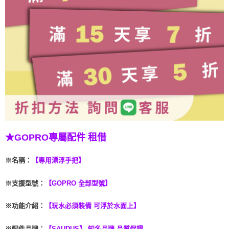
★GOPRO專屬配件 租借
※名稱
：
【專用漂浮手把】
※支援型號
：
【GOPRO 全部型號】
※
功能介紹：
【玩水必須裝備 可浮於水面上】
※
配件品牌：
【SAUDUS】 知名品牌 品質保證