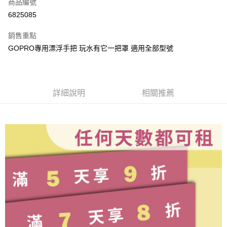
商品編號
信用卡分期付款
6825085
3 期 0 利率 每期
NT$5
21家銀行
銷售重點
6 期 0 利率 每期
NT$2
21家銀行
合作金庫商業銀行
第一商業銀行
GOPRO專用漂浮手把 玩水有它一把罩 適用全部型號
華南商業銀行
彰化商業銀行
合作金庫商業銀行
第一商業銀行
LINE Pay
上海商業儲蓄銀行
台北富邦商業銀行
華南商業銀行
彰化商業銀行
國泰世華商業銀行
兆豐國際商業銀行
Apple Pay
上海商業儲蓄銀行
台北富邦商業銀行
臺灣中小企業銀行
台中商業銀行
國泰世華商業銀行
兆豐國際商業銀行
詳細說明
相關推薦
匯豐（台灣）商業銀行
華泰商業銀行
悠遊付
臺灣中小企業銀行
台中商業銀行
聯邦商業銀行
遠東國際商業銀行
匯豐（台灣）商業銀行
華泰商業銀行
ATM付款
元大商業銀行
永豐商業銀行
聯邦商業銀行
遠東國際商業銀行
玉山商業銀行
星展（台灣）商業銀行
元大商業銀行
永豐商業銀行
台新國際商業銀行
中國信託商業銀行
運送方式
玉山商業銀行
星展（台灣）商業銀行
台灣樂天信用卡公司
台新國際商業銀行
中國信託商業銀行
便利帶 2~3工作天(國定假日無配送)
台灣樂天信用卡公司
每筆NT$65，滿NT$199(含以上)免運費
到店自取-台北信義門市 (租借商品請先詢問客服)
每筆NT$100，滿NT$199(含以上)免運費