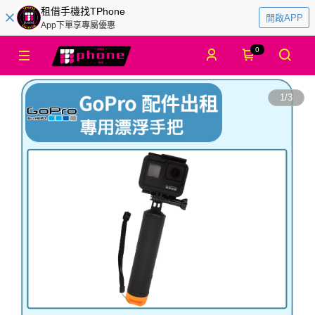
租借手機找TPhone
開啟APP
App下單享專屬優惠
0
1
/
3