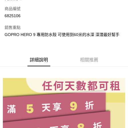
信用卡一次付款
商品編號
信用卡分期付款
6825106
3 期 0 利率 每期
NT$16
21家銀行
銷售重點
6 期 0 利率 每期
NT$8
21家銀行
合作金庫商業銀行
第一商業銀行
GOPRO HERO 9 專用防水殼 可使用到60米的水深 深潛最好幫手
華南商業銀行
彰化商業銀行
合作金庫商業銀行
第一商業銀行
LINE Pay
上海商業儲蓄銀行
台北富邦商業銀行
華南商業銀行
彰化商業銀行
國泰世華商業銀行
兆豐國際商業銀行
Apple Pay
上海商業儲蓄銀行
台北富邦商業銀行
臺灣中小企業銀行
台中商業銀行
國泰世華商業銀行
兆豐國際商業銀行
詳細說明
相關推薦
匯豐（台灣）商業銀行
華泰商業銀行
悠遊付
臺灣中小企業銀行
台中商業銀行
聯邦商業銀行
遠東國際商業銀行
匯豐（台灣）商業銀行
華泰商業銀行
ATM付款
元大商業銀行
永豐商業銀行
聯邦商業銀行
遠東國際商業銀行
玉山商業銀行
星展（台灣）商業銀行
元大商業銀行
永豐商業銀行
台新國際商業銀行
中國信託商業銀行
運送方式
玉山商業銀行
星展（台灣）商業銀行
台灣樂天信用卡公司
台新國際商業銀行
中國信託商業銀行
便利帶 2~3工作天(國定假日無配送)
台灣樂天信用卡公司
每筆NT$65，滿NT$199(含以上)免運費
到店自取-台北信義門市 (租借商品請先詢問客服)
每筆NT$100，滿NT$199(含以上)免運費