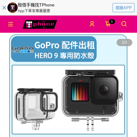
租借手機找TPhone
開啟APP
App下單享專屬優惠
0
1
/
3