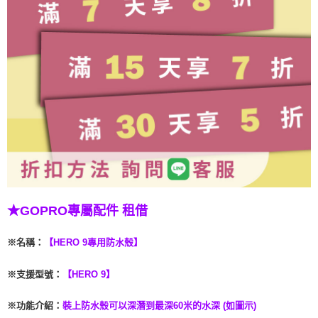
★GOPRO專屬配件 租借
※名稱
：
【HERO 9專用防水殼】
※支援型號
：
【HERO 9】
※功能介紹
：
裝上防水殼可以深潛到最深60米的水深 (如圖示)