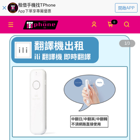
租借手機找TPhone
開啟APP
App下單享專屬優惠
0
1
/
3