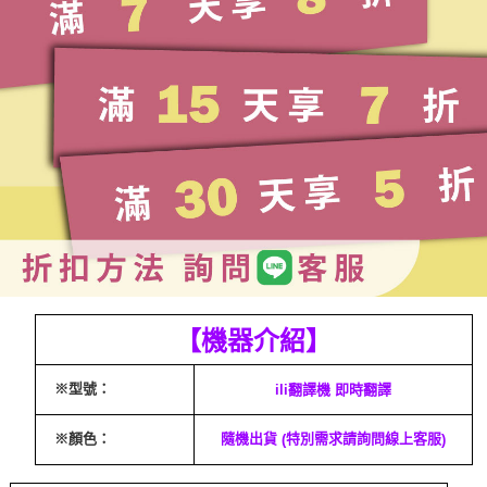
【機器介紹】
※型號：
ili翻譯機 即時翻譯
※顏色：
隨機出貨
特別需求請詢問線上客服
(
)