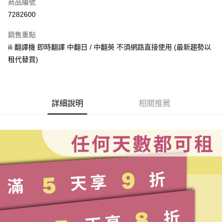
商品編號
信用卡分期付款
7282600
3 期 0 利率 每期
NT$16
21家銀行
銷售重點
6 期 0 利率 每期
NT$8
21家銀行
合作金庫商業銀行
第一商業銀行
ili 翻譯機 即時翻譯 中翻日 / 中翻英 不須網路直接使用 (最新趨勢以
華南商業銀行
彰化商業銀行
合作金庫商業銀行
第一商業銀行
LINE Pay
租代替買)
上海商業儲蓄銀行
台北富邦商業銀行
華南商業銀行
彰化商業銀行
國泰世華商業銀行
兆豐國際商業銀行
Apple Pay
上海商業儲蓄銀行
台北富邦商業銀行
臺灣中小企業銀行
台中商業銀行
國泰世華商業銀行
兆豐國際商業銀行
匯豐（台灣）商業銀行
華泰商業銀行
悠遊付
臺灣中小企業銀行
台中商業銀行
聯邦商業銀行
遠東國際商業銀行
詳細說明
相關推薦
匯豐（台灣）商業銀行
華泰商業銀行
ATM付款
元大商業銀行
永豐商業銀行
聯邦商業銀行
遠東國際商業銀行
玉山商業銀行
星展（台灣）商業銀行
元大商業銀行
永豐商業銀行
台新國際商業銀行
中國信託商業銀行
運送方式
玉山商業銀行
星展（台灣）商業銀行
台灣樂天信用卡公司
台新國際商業銀行
中國信託商業銀行
便利帶 2~3工作天(國定假日無配送)
台灣樂天信用卡公司
每筆NT$65，滿NT$199(含以上)免運費
到店自取-台北信義門市 (租借商品請先詢問客服)
每筆NT$100，滿NT$199(含以上)免運費