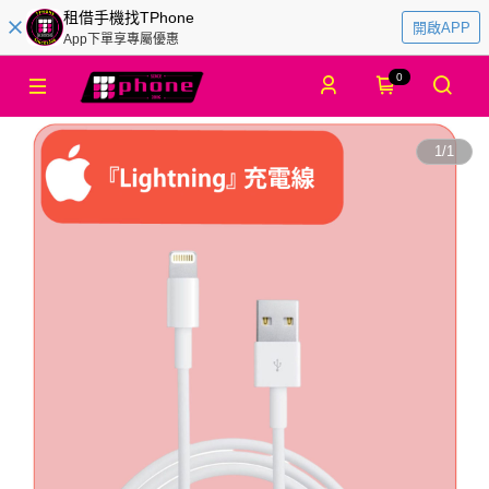
租借手機找TPhone
開啟APP
App下單享專屬優惠
0
1
/
1