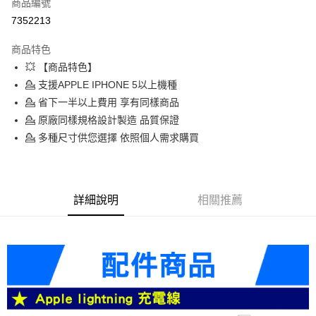
商品編號
信用卡分期付款
7352213
3 期 0 利率 每期
NT$89
21家銀行
商品特色
6 期 0 利率 每期
NT$44
21家銀行
合作金庫商業銀行
第一商業銀行
💥 【商品特色】
華南商業銀行
彰化商業銀行
合作金庫商業銀行
第一商業銀行
LINE Pay
💁 支援APPLE IPHONE 5以上機種
上海商業儲蓄銀行
台北富邦商業銀行
華南商業銀行
彰化商業銀行
國泰世華商業銀行
兆豐國際商業銀行
💁 省下一半以上費用 享有同樣商品
Apple Pay
上海商業儲蓄銀行
台北富邦商業銀行
臺灣中小企業銀行
台中商業銀行
💁 原廠同樣規格設計製造 品質保證
國泰世華商業銀行
兆豐國際商業銀行
匯豐（台灣）商業銀行
華泰商業銀行
悠遊付
臺灣中小企業銀行
台中商業銀行
💁 多種尺寸供您選擇 依照個人需求購買
聯邦商業銀行
遠東國際商業銀行
匯豐（台灣）商業銀行
華泰商業銀行
ATM付款
元大商業銀行
永豐商業銀行
聯邦商業銀行
遠東國際商業銀行
玉山商業銀行
星展（台灣）商業銀行
元大商業銀行
永豐商業銀行
台新國際商業銀行
中國信託商業銀行
運送方式
玉山商業銀行
星展（台灣）商業銀行
詳細說明
相關推薦
台灣樂天信用卡公司
台新國際商業銀行
中國信託商業銀行
便利帶 2~3工作天(國定假日無配送)
台灣樂天信用卡公司
每筆NT$65，滿NT$199(含以上)免運費
到店自取-台北信義門市 (租借商品請先詢問客服)
每筆NT$100，滿NT$199(含以上)免運費