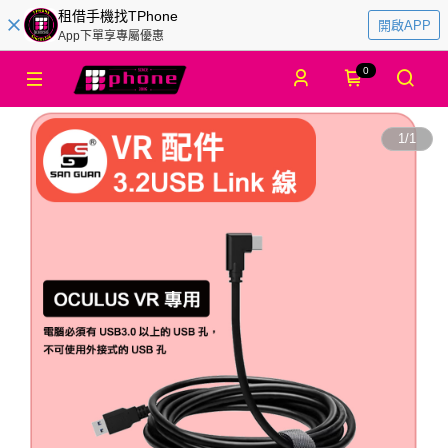
租借手機找TPhone
開啟APP
App下單享專屬優惠
0
1
/
1