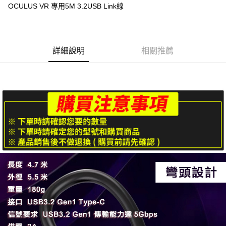
OCULUS VR 專用5M 3.2USB Link線
華南商業銀行
彰化商業銀行
合作金庫商業銀行
第一商業銀行
LINE Pay
上海商業儲蓄銀行
台北富邦商業銀行
華南商業銀行
彰化商業銀行
國泰世華商業銀行
兆豐國際商業銀行
Apple Pay
上海商業儲蓄銀行
台北富邦商業銀行
臺灣中小企業銀行
台中商業銀行
國泰世華商業銀行
兆豐國際商業銀行
詳細說明
相關推薦
匯豐（台灣）商業銀行
華泰商業銀行
悠遊付
臺灣中小企業銀行
台中商業銀行
聯邦商業銀行
遠東國際商業銀行
匯豐（台灣）商業銀行
華泰商業銀行
ATM付款
元大商業銀行
永豐商業銀行
聯邦商業銀行
遠東國際商業銀行
玉山商業銀行
星展（台灣）商業銀行
元大商業銀行
永豐商業銀行
台新國際商業銀行
中國信託商業銀行
運送方式
玉山商業銀行
星展（台灣）商業銀行
台灣樂天信用卡公司
台新國際商業銀行
中國信託商業銀行
便利帶 2~3工作天(國定假日無配送)
台灣樂天信用卡公司
每筆NT$65，滿NT$199(含以上)免運費
到店自取-台北信義門市 (租借商品請先詢問客服)
每筆NT$100，滿NT$199(含以上)免運費