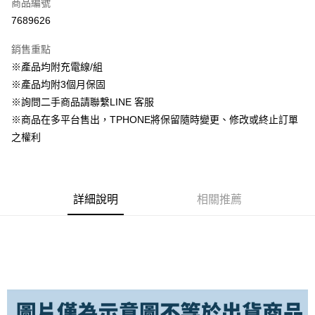
商品編號
信用卡分期付款
7689626
3 期 0 利率 每期
NT$333
21家銀行
銷售重點
6 期 0 利率 每期
NT$166
21家銀行
合作金庫商業銀行
第一商業銀行
※產品均附充電線/組
華南商業銀行
彰化商業銀行
合作金庫商業銀行
第一商業銀行
超商取貨付款
※產品均附3個月保固
上海商業儲蓄銀行
台北富邦商業銀行
華南商業銀行
彰化商業銀行
國泰世華商業銀行
兆豐國際商業銀行
※詢問二手商品請聯繫LINE 客服
LINE Pay
上海商業儲蓄銀行
台北富邦商業銀行
臺灣中小企業銀行
台中商業銀行
※商品在多平台售出，TPHONE將保留隨時變更、修改或終止訂單
國泰世華商業銀行
兆豐國際商業銀行
匯豐（台灣）商業銀行
華泰商業銀行
Apple Pay
臺灣中小企業銀行
台中商業銀行
之權利
聯邦商業銀行
遠東國際商業銀行
匯豐（台灣）商業銀行
華泰商業銀行
悠遊付
元大商業銀行
永豐商業銀行
聯邦商業銀行
遠東國際商業銀行
玉山商業銀行
星展（台灣）商業銀行
元大商業銀行
永豐商業銀行
ATM付款
台新國際商業銀行
中國信託商業銀行
玉山商業銀行
星展（台灣）商業銀行
詳細說明
相關推薦
台灣樂天信用卡公司
台新國際商業銀行
中國信託商業銀行
運送方式
台灣樂天信用卡公司
全家取貨付款
免運費
7-11取貨付款
免運費