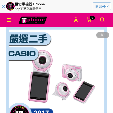
租借手機找TPhone
開啟APP
App下單享專屬優惠
0
1
/
1