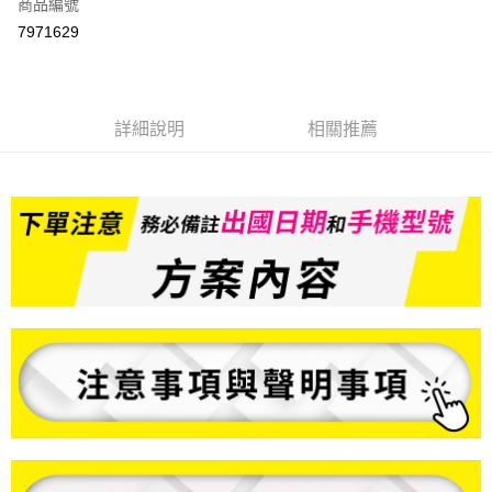
商品編號
信用卡分期付款
7971629
3 期 0 利率 每期
NT$249
21家銀行
6 期 0 利率 每期
NT$124
21家銀行
合作金庫商業銀行
第一商業銀行
華南商業銀行
彰化商業銀行
合作金庫商業銀行
第一商業銀行
LINE Pay
詳細說明
相關推薦
上海商業儲蓄銀行
台北富邦商業銀行
華南商業銀行
彰化商業銀行
國泰世華商業銀行
兆豐國際商業銀行
Apple Pay
上海商業儲蓄銀行
台北富邦商業銀行
臺灣中小企業銀行
台中商業銀行
國泰世華商業銀行
兆豐國際商業銀行
匯豐（台灣）商業銀行
華泰商業銀行
悠遊付
臺灣中小企業銀行
台中商業銀行
聯邦商業銀行
遠東國際商業銀行
匯豐（台灣）商業銀行
華泰商業銀行
ATM付款
元大商業銀行
永豐商業銀行
聯邦商業銀行
遠東國際商業銀行
玉山商業銀行
星展（台灣）商業銀行
元大商業銀行
永豐商業銀行
台新國際商業銀行
中國信託商業銀行
運送方式
玉山商業銀行
星展（台灣）商業銀行
台灣樂天信用卡公司
台新國際商業銀行
中國信託商業銀行
便利帶 2~3工作天(國定假日無配送)
台灣樂天信用卡公司
每筆NT$65，滿NT$199(含以上)免運費
到店自取-台北信義門市 (租借商品請先詢問客服)
每筆NT$100，滿NT$199(含以上)免運費