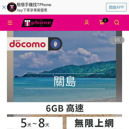
租借手機找TPhone
開啟APP
App下單享專屬優惠
0
1
/
1