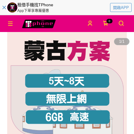
租借手機找TPhone
開啟APP
App下單享專屬優惠
0
1
/
1