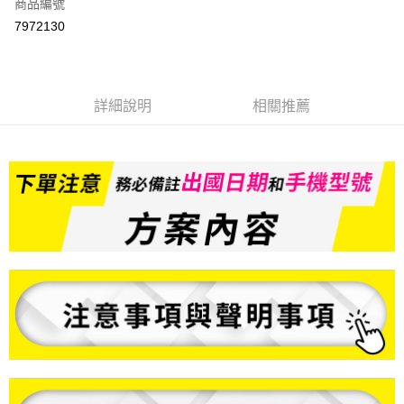
商品編號
信用卡分期付款
7972130
3 期 0 利率 每期
NT$249
21家銀行
6 期 0 利率 每期
NT$124
21家銀行
合作金庫商業銀行
第一商業銀行
華南商業銀行
彰化商業銀行
合作金庫商業銀行
第一商業銀行
LINE Pay
詳細說明
相關推薦
上海商業儲蓄銀行
台北富邦商業銀行
華南商業銀行
彰化商業銀行
國泰世華商業銀行
兆豐國際商業銀行
Apple Pay
上海商業儲蓄銀行
台北富邦商業銀行
臺灣中小企業銀行
台中商業銀行
國泰世華商業銀行
兆豐國際商業銀行
匯豐（台灣）商業銀行
華泰商業銀行
悠遊付
臺灣中小企業銀行
台中商業銀行
聯邦商業銀行
遠東國際商業銀行
匯豐（台灣）商業銀行
華泰商業銀行
ATM付款
元大商業銀行
永豐商業銀行
聯邦商業銀行
遠東國際商業銀行
玉山商業銀行
星展（台灣）商業銀行
元大商業銀行
永豐商業銀行
台新國際商業銀行
中國信託商業銀行
運送方式
玉山商業銀行
星展（台灣）商業銀行
台灣樂天信用卡公司
台新國際商業銀行
中國信託商業銀行
便利帶 2~3工作天(國定假日無配送)
台灣樂天信用卡公司
每筆NT$65，滿NT$199(含以上)免運費
到店自取-台北信義門市 (租借商品請先詢問客服)
每筆NT$100，滿NT$199(含以上)免運費