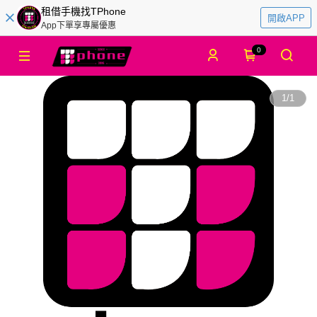
租借手機找TPhone
開啟APP
App下單享專屬優惠
0
1
/
1