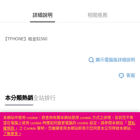
6 期 0 利率 每期
NT$2,916
21家銀行
合作金庫商業銀行
第一商業銀行
華南商業銀行
彰化商業銀行
合作金庫商業銀行
第一商業銀行
LINE Pay
詳細說明
相關推薦
上海商業儲蓄銀行
台北富邦商業銀行
華南商業銀行
彰化商業銀行
國泰世華商業銀行
兆豐國際商業銀行
Apple Pay
上海商業儲蓄銀行
台北富邦商業銀行
臺灣中小企業銀行
台中商業銀行
國泰世華商業銀行
兆豐國際商業銀行
匯豐（台灣）商業銀行
華泰商業銀行
悠遊付
【TPHONE】租金$1560
臺灣中小企業銀行
台中商業銀行
聯邦商業銀行
遠東國際商業銀行
匯豐（台灣）商業銀行
華泰商業銀行
ATM付款
元大商業銀行
永豐商業銀行
聯邦商業銀行
遠東國際商業銀行
玉山商業銀行
星展（台灣）商業銀行
元大商業銀行
永豐商業銀行
顯示電腦版詳細說明
台新國際商業銀行
中國信託商業銀行
運送方式
玉山商業銀行
星展（台灣）商業銀行
台灣樂天信用卡公司
台新國際商業銀行
中國信託商業銀行
便利帶 2~3工作天(國定假日無配送)
客服
台灣樂天信用卡公司
每筆NT$65，滿NT$199(含以上)免運費
到店自取-台北信義門市 (租借商品請先詢問客服)
本分類熱銷
全站排行
每筆NT$100，滿NT$199(含以上)免運費
本網站中使用 cookie，欲查詢有關本網站使用 cookie 方式之詳情，及若您不希
熱門標籤
望在電腦上使用 cookie 時應如何變更電腦的 cookie 設定，請參閱本網站「
隱私
權條款
」之 Cookie 聲明。您繼續使用本網站即表示您同意本公司得按本網站使
用條款之 Cookie 聲明使用 cookie。
了解更多 >