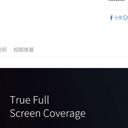
信用卡分
3 期 
分享
6 期 
合作金
華南商
合作金
LINE Pay
上海商
華南商
國泰世
Apple Pay
上海商
臺灣中
國泰世
說明
相關推薦
匯豐（
悠遊付
臺灣中
聯邦商
匯豐（
ATM付款
元大商
聯邦商
玉山商
元大商
台新國
玉山商
運送方式
台灣樂
台新國
台灣樂
便利帶 2
每筆NT$6
到店自取-
每筆NT$1