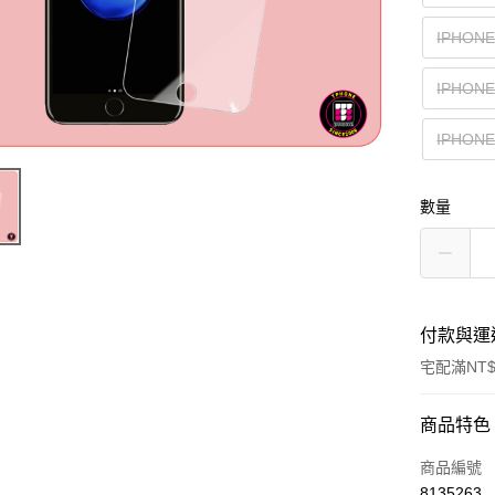
IPHONE
IPHONE
IPHONE
數量
付款與運
宅配滿NT$
付款方式
商品特色
信用卡一
商品編號
8135263