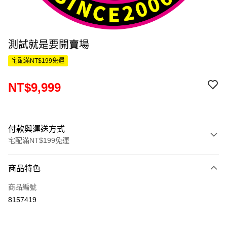
測試就是要開賣場
宅配滿NT$199免運
NT$9,999
付款與運送方式
宅配滿NT$199免運
付款方式
商品特色
信用卡一次付款
商品編號
信用卡分期付款
8157419
3 期 0 利率 每期
NT$3,333
21家銀行
6 期 0 利率 每期
NT$1,666
21家銀行
合作金庫商業銀行
第一商業銀行