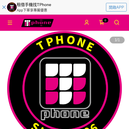
租借手機找TPhone
開啟APP
App下單享專屬優惠
0
1
/
1