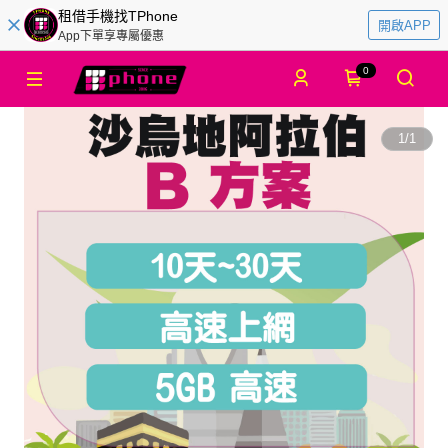
租借手機找TPhone
開啟APP
App下單享專屬優惠
0
1
/
1