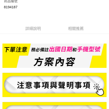
商品編號
信用卡分期付款
8194187
3 期 0 利率 每期
NT$199
21家銀行
6 期 0 利率 每期
NT$99
21家銀行
合作金庫商業銀行
第一商業銀行
華南商業銀行
彰化商業銀行
合作金庫商業銀行
第一商業銀行
LINE Pay
詳細說明
相關推薦
上海商業儲蓄銀行
台北富邦商業銀行
華南商業銀行
彰化商業銀行
國泰世華商業銀行
兆豐國際商業銀行
Apple Pay
上海商業儲蓄銀行
台北富邦商業銀行
臺灣中小企業銀行
台中商業銀行
國泰世華商業銀行
兆豐國際商業銀行
匯豐（台灣）商業銀行
華泰商業銀行
悠遊付
臺灣中小企業銀行
台中商業銀行
聯邦商業銀行
遠東國際商業銀行
匯豐（台灣）商業銀行
華泰商業銀行
ATM付款
元大商業銀行
永豐商業銀行
聯邦商業銀行
遠東國際商業銀行
玉山商業銀行
星展（台灣）商業銀行
元大商業銀行
永豐商業銀行
台新國際商業銀行
中國信託商業銀行
運送方式
玉山商業銀行
星展（台灣）商業銀行
台灣樂天信用卡公司
台新國際商業銀行
中國信託商業銀行
便利帶 2~3工作天(國定假日無配送)
台灣樂天信用卡公司
每筆NT$65，滿NT$199(含以上)免運費
到店自取-台北信義門市 (租借商品請先詢問客服)
每筆NT$100，滿NT$199(含以上)免運費