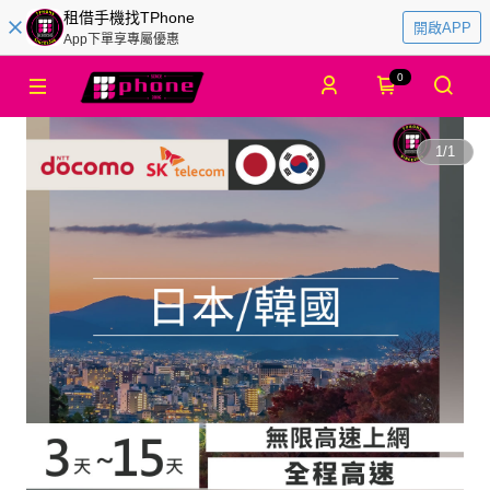
租借手機找TPhone
開啟APP
App下單享專屬優惠
0
1
/
1