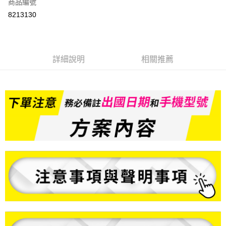
商品編號
信用卡分期付款
8213130
3 期 0 利率 每期
NT$249
21家銀行
6 期 0 利率 每期
NT$124
21家銀行
合作金庫商業銀行
第一商業銀行
華南商業銀行
彰化商業銀行
合作金庫商業銀行
第一商業銀行
LINE Pay
詳細說明
相關推薦
上海商業儲蓄銀行
台北富邦商業銀行
華南商業銀行
彰化商業銀行
國泰世華商業銀行
兆豐國際商業銀行
Apple Pay
上海商業儲蓄銀行
台北富邦商業銀行
臺灣中小企業銀行
台中商業銀行
國泰世華商業銀行
兆豐國際商業銀行
匯豐（台灣）商業銀行
華泰商業銀行
悠遊付
臺灣中小企業銀行
台中商業銀行
聯邦商業銀行
遠東國際商業銀行
匯豐（台灣）商業銀行
華泰商業銀行
ATM付款
元大商業銀行
永豐商業銀行
聯邦商業銀行
遠東國際商業銀行
玉山商業銀行
星展（台灣）商業銀行
元大商業銀行
永豐商業銀行
台新國際商業銀行
中國信託商業銀行
運送方式
玉山商業銀行
星展（台灣）商業銀行
台灣樂天信用卡公司
台新國際商業銀行
中國信託商業銀行
便利帶 2~3工作天(國定假日無配送)
台灣樂天信用卡公司
每筆NT$65，滿NT$199(含以上)免運費
到店自取-台北信義門市 (租借商品請先詢問客服)
每筆NT$100，滿NT$199(含以上)免運費