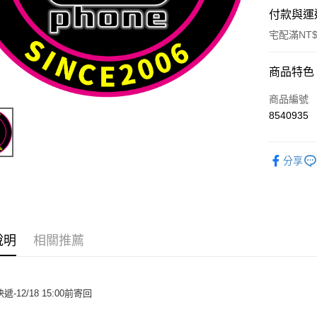
付款與運
宅配滿NT$
付款方式
商品特色
信用卡一
商品編號
8540935
信用卡分
3 期 
分享
6 期 
合作金
華南商
合作金
LINE Pay
上海商
華南商
國泰世
Apple Pay
上海商
臺灣中
國泰世
說明
相關推薦
匯豐（
悠遊付
臺灣中
聯邦商
匯豐（
ATM付款
元大商
聯邦商
玉山商
快遞-12/18 15:00前寄回
元大商
台新國
玉山商