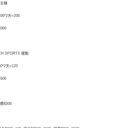
運送方式
台灣樂
台新國
ch主機
台灣樂
便利帶 2
00*2天=200
每筆NT$6
000
到店自取-
每筆NT$1
CH SPORTS 運動
0*2天=120
500
費$300