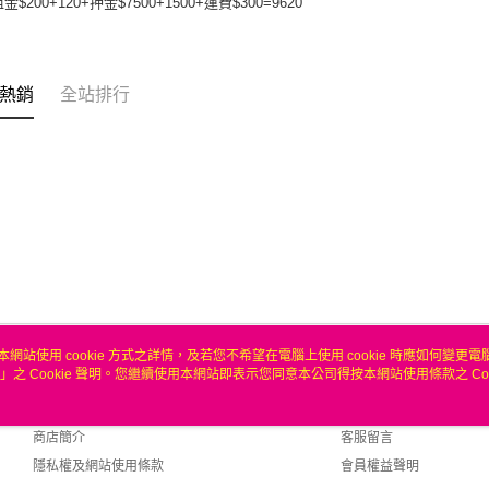
金$200+120+押金$7500+1500+運費$300=9620
熱銷
全站排行
本網站使用 cookie 方式之詳情，及若您不希望在電腦上使用 cookie 時應如何變更電腦的
」之 Cookie 聲明。您繼續使用本網站即表示您同意本公司得按本網站使用條款之 Coo
關於我們
客服資訊
品牌故事
購物說明
商店簡介
客服留言
隱私權及網站使用條款
會員權益聲明