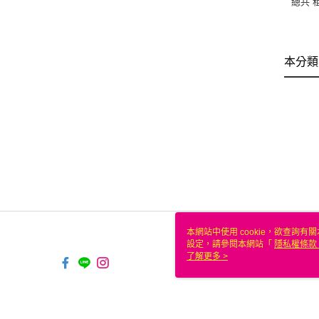
總共 租
本分類
本網站中使用 cookie，欲查詢有關
設定，請參閱本網站「
隱私權條款
使用 cookie。
了解更多 >