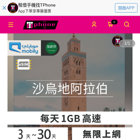
租借手機找TPhone
開啟APP
App下單享專屬優惠
0
1
/
1