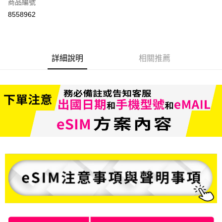
商品編號
信用卡分期付款
8558962
3 期 0 利率 每期
NT$199
21家銀行
6 期 0 利率 每期
NT$99
21家銀行
合作金庫商業銀行
第一商業銀行
華南商業銀行
彰化商業銀行
合作金庫商業銀行
第一商業銀行
LINE Pay
詳細說明
相關推薦
上海商業儲蓄銀行
台北富邦商業銀行
華南商業銀行
彰化商業銀行
國泰世華商業銀行
兆豐國際商業銀行
Apple Pay
上海商業儲蓄銀行
台北富邦商業銀行
臺灣中小企業銀行
台中商業銀行
國泰世華商業銀行
兆豐國際商業銀行
匯豐（台灣）商業銀行
華泰商業銀行
悠遊付
臺灣中小企業銀行
台中商業銀行
聯邦商業銀行
遠東國際商業銀行
匯豐（台灣）商業銀行
華泰商業銀行
ATM付款
元大商業銀行
永豐商業銀行
聯邦商業銀行
遠東國際商業銀行
玉山商業銀行
星展（台灣）商業銀行
元大商業銀行
永豐商業銀行
台新國際商業銀行
中國信託商業銀行
運送方式
玉山商業銀行
星展（台灣）商業銀行
台灣樂天信用卡公司
台新國際商業銀行
中國信託商業銀行
便利帶 2~3工作天(國定假日無配送)
台灣樂天信用卡公司
每筆NT$65，滿NT$199(含以上)免運費
到店自取-台北信義門市 (租借商品請先詢問客服)
每筆NT$100，滿NT$199(含以上)免運費