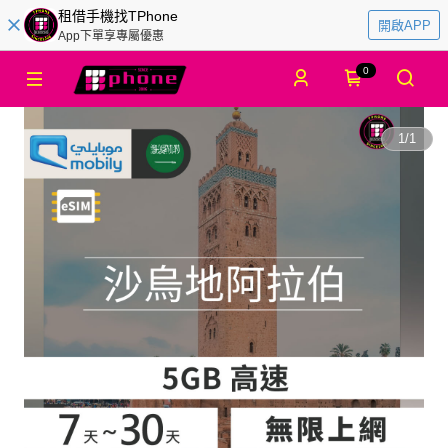
租借手機找TPhone
開啟APP
App下單享專屬優惠
0
1
/
1