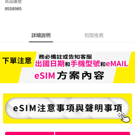
商品編號
信用卡分期付款
8558985
3 期 0 利率 每期
NT$199
21家銀行
6 期 0 利率 每期
NT$99
21家銀行
合作金庫商業銀行
第一商業銀行
華南商業銀行
彰化商業銀行
合作金庫商業銀行
第一商業銀行
LINE Pay
詳細說明
相關推薦
上海商業儲蓄銀行
台北富邦商業銀行
華南商業銀行
彰化商業銀行
國泰世華商業銀行
兆豐國際商業銀行
Apple Pay
上海商業儲蓄銀行
台北富邦商業銀行
臺灣中小企業銀行
台中商業銀行
國泰世華商業銀行
兆豐國際商業銀行
匯豐（台灣）商業銀行
華泰商業銀行
悠遊付
臺灣中小企業銀行
台中商業銀行
聯邦商業銀行
遠東國際商業銀行
匯豐（台灣）商業銀行
華泰商業銀行
ATM付款
元大商業銀行
永豐商業銀行
聯邦商業銀行
遠東國際商業銀行
玉山商業銀行
星展（台灣）商業銀行
元大商業銀行
永豐商業銀行
台新國際商業銀行
中國信託商業銀行
運送方式
玉山商業銀行
星展（台灣）商業銀行
台灣樂天信用卡公司
台新國際商業銀行
中國信託商業銀行
便利帶 2~3工作天(國定假日無配送)
台灣樂天信用卡公司
每筆NT$65，滿NT$199(含以上)免運費
到店自取-台北信義門市 (租借商品請先詢問客服)
每筆NT$100，滿NT$199(含以上)免運費