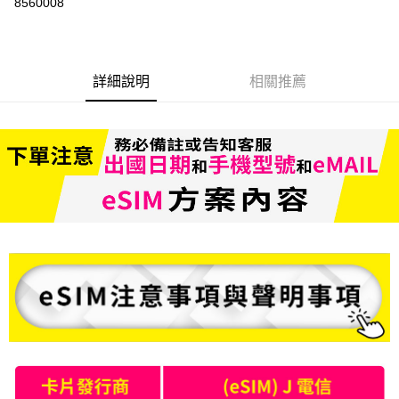
8560008
3 期 0 利率 每期
NT$199
21家銀行
6 期 0 利率 每期
NT$99
21家銀行
合作金庫商業銀行
第一商業銀行
華南商業銀行
彰化商業銀行
合作金庫商業銀行
第一商業銀行
LINE Pay
詳細說明
相關推薦
上海商業儲蓄銀行
台北富邦商業銀行
華南商業銀行
彰化商業銀行
國泰世華商業銀行
兆豐國際商業銀行
Apple Pay
上海商業儲蓄銀行
台北富邦商業銀行
臺灣中小企業銀行
台中商業銀行
國泰世華商業銀行
兆豐國際商業銀行
匯豐（台灣）商業銀行
華泰商業銀行
悠遊付
臺灣中小企業銀行
台中商業銀行
聯邦商業銀行
遠東國際商業銀行
匯豐（台灣）商業銀行
華泰商業銀行
ATM付款
元大商業銀行
永豐商業銀行
聯邦商業銀行
遠東國際商業銀行
玉山商業銀行
星展（台灣）商業銀行
元大商業銀行
永豐商業銀行
台新國際商業銀行
中國信託商業銀行
運送方式
玉山商業銀行
星展（台灣）商業銀行
台灣樂天信用卡公司
台新國際商業銀行
中國信託商業銀行
便利帶 2~3工作天(國定假日無配送)
台灣樂天信用卡公司
每筆NT$65，滿NT$199(含以上)免運費
到店自取-台北信義門市 (租借商品請先詢問客服)
每筆NT$100，滿NT$199(含以上)免運費