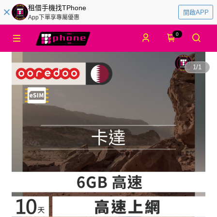
租借手機找TPhone
開啟APP
App下單享專屬優惠
0
1
/
1