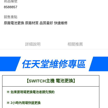
商品編號
信用卡分期付款
8588857
3 期 0 利率 每期
NT$216
21家銀行
銷售重點
6 期 0 利率 每期
NT$108
21家銀行
合作金庫商業銀行
第一商業銀行
原廠電池更換 原廠材質 品質最好 快速維修
華南商業銀行
彰化商業銀行
合作金庫商業銀行
第一商業銀行
LINE Pay
上海商業儲蓄銀行
台北富邦商業銀行
華南商業銀行
彰化商業銀行
國泰世華商業銀行
兆豐國際商業銀行
Apple Pay
上海商業儲蓄銀行
台北富邦商業銀行
臺灣中小企業銀行
台中商業銀行
國泰世華商業銀行
兆豐國際商業銀行
詳細說明
相關推薦
匯豐（台灣）商業銀行
華泰商業銀行
悠遊付
臺灣中小企業銀行
台中商業銀行
聯邦商業銀行
遠東國際商業銀行
匯豐（台灣）商業銀行
華泰商業銀行
ATM付款
元大商業銀行
永豐商業銀行
聯邦商業銀行
遠東國際商業銀行
玉山商業銀行
星展（台灣）商業銀行
元大商業銀行
永豐商業銀行
台新國際商業銀行
中國信託商業銀行
運送方式
玉山商業銀行
星展（台灣）商業銀行
台灣樂天信用卡公司
台新國際商業銀行
中國信託商業銀行
便利帶 2~3工作天(國定假日無配送)
台灣樂天信用卡公司
【
】
SWITCH主機 電池更換
每筆NT$65，滿NT$199(含以上)免運費
到店自取-台北信義門市 (租借商品請先詢問客服)
※ 如果要現場更換電池者請先預約
每筆NT$100，滿NT$199(含以上)免運費
※ 2小時內現場快速更換