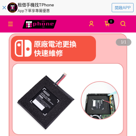
租借手機找TPhone
開啟APP
App下單享專屬優惠
0
1
/
1