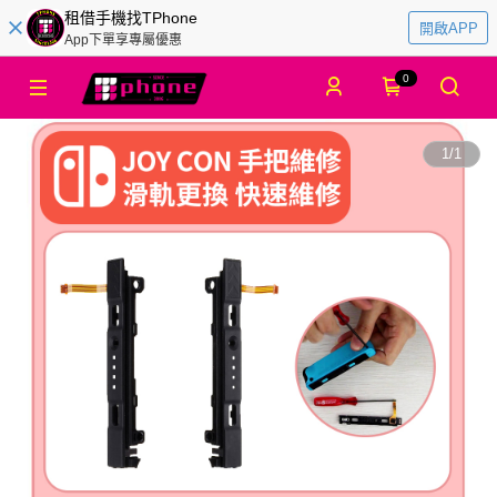
租借手機找TPhone
開啟APP
App下單享專屬優惠
0
1
/
1