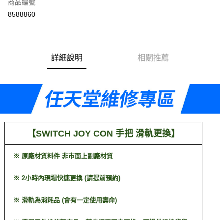
商品編號
信用卡分期付款
8588860
3 期 0 利率 每期
NT$99
21家銀行
6 期 0 利率 每期
NT$49
21家銀行
合作金庫商業銀行
第一商業銀行
華南商業銀行
彰化商業銀行
合作金庫商業銀行
第一商業銀行
LINE Pay
詳細說明
相關推薦
上海商業儲蓄銀行
台北富邦商業銀行
華南商業銀行
彰化商業銀行
國泰世華商業銀行
兆豐國際商業銀行
Apple Pay
上海商業儲蓄銀行
台北富邦商業銀行
臺灣中小企業銀行
台中商業銀行
國泰世華商業銀行
兆豐國際商業銀行
匯豐（台灣）商業銀行
華泰商業銀行
悠遊付
臺灣中小企業銀行
台中商業銀行
聯邦商業銀行
遠東國際商業銀行
匯豐（台灣）商業銀行
華泰商業銀行
ATM付款
元大商業銀行
永豐商業銀行
聯邦商業銀行
遠東國際商業銀行
玉山商業銀行
星展（台灣）商業銀行
元大商業銀行
永豐商業銀行
【
】
台新國際商業銀行
中國信託商業銀行
SWITCH JOY CON 手把 滑軌更換
運送方式
玉山商業銀行
星展（台灣）商業銀行
台灣樂天信用卡公司
台新國際商業銀行
中國信託商業銀行
便利帶 2~3工作天(國定假日無配送)
※ 原廠材質料件 非市面上副廠材質
台灣樂天信用卡公司
每筆NT$65，滿NT$199(含以上)免運費
※ 2小時內現場快速更換 (請提前預約)
到店自取-台北信義門市 (租借商品請先詢問客服)
每筆NT$100，滿NT$199(含以上)免運費
※ 滑軌為消耗品 (會有一定使用壽命)