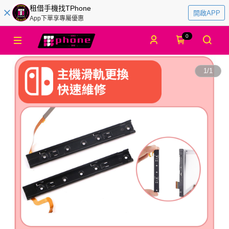
租借手機找TPhone
開啟APP
App下單享專屬優惠
0
1
/
1