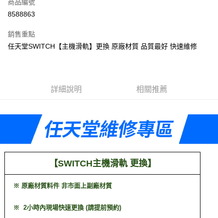
商品編號
信用卡分期付款
8588863
3 期 0 利率 每期
NT$133
21家銀行
銷售重點
6 期 0 利率 每期
NT$66
21家銀行
合作金庫商業銀行
第一商業銀行
任天堂SWITCH【主機滑軌】更換 原廠材質 品質最好 快速維修
華南商業銀行
彰化商業銀行
合作金庫商業銀行
第一商業銀行
LINE Pay
上海商業儲蓄銀行
台北富邦商業銀行
華南商業銀行
彰化商業銀行
國泰世華商業銀行
兆豐國際商業銀行
Apple Pay
上海商業儲蓄銀行
台北富邦商業銀行
臺灣中小企業銀行
台中商業銀行
國泰世華商業銀行
兆豐國際商業銀行
詳細說明
相關推薦
匯豐（台灣）商業銀行
華泰商業銀行
悠遊付
臺灣中小企業銀行
台中商業銀行
聯邦商業銀行
遠東國際商業銀行
匯豐（台灣）商業銀行
華泰商業銀行
ATM付款
元大商業銀行
永豐商業銀行
聯邦商業銀行
遠東國際商業銀行
玉山商業銀行
星展（台灣）商業銀行
元大商業銀行
永豐商業銀行
台新國際商業銀行
中國信託商業銀行
運送方式
玉山商業銀行
星展（台灣）商業銀行
台灣樂天信用卡公司
台新國際商業銀行
中國信託商業銀行
便利帶 2~3工作天(國定假日無配送)
台灣樂天信用卡公司
【
】
SWITCH主機滑軌 更換
每筆NT$65，滿NT$199(含以上)免運費
到店自取-台北信義門市 (租借商品請先詢問客服)
※ 原廠材質料件 非市面上副廠材質
每筆NT$100，滿NT$199(含以上)免運費
※ 2小時內現場快速更換 (請提前預約)