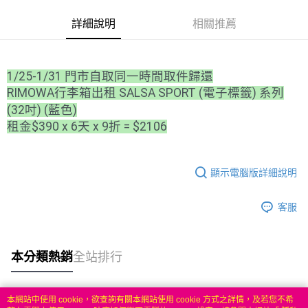
華南商業銀行
彰化商業銀行
合作金庫商業銀行
第一商業銀行
LINE Pay
詳細說明
相關推薦
上海商業儲蓄銀行
台北富邦商業銀行
華南商業銀行
彰化商業銀行
國泰世華商業銀行
兆豐國際商業銀行
Apple Pay
上海商業儲蓄銀行
台北富邦商業銀行
臺灣中小企業銀行
台中商業銀行
國泰世華商業銀行
兆豐國際商業銀行
匯豐（台灣）商業銀行
華泰商業銀行
悠遊付
1/25-1/31 門市自取同一時間取件歸還
臺灣中小企業銀行
台中商業銀行
聯邦商業銀行
遠東國際商業銀行
匯豐（台灣）商業銀行
華泰商業銀行
RIMOWA行李箱出租 SALSA SPORT (電子標籤) 系列
ATM付款
元大商業銀行
永豐商業銀行
聯邦商業銀行
遠東國際商業銀行
(32吋) (藍色)
玉山商業銀行
星展（台灣）商業銀行
元大商業銀行
永豐商業銀行
租金$390 x 6天 x 9折 = $2106
台新國際商業銀行
中國信託商業銀行
運送方式
玉山商業銀行
星展（台灣）商業銀行
台灣樂天信用卡公司
台新國際商業銀行
中國信託商業銀行
便利帶 2~3工作天(國定假日無配送)
台灣樂天信用卡公司
顯示電腦版詳細說明
每筆NT$65，滿NT$199(含以上)免運費
到店自取-台北信義門市 (租借商品請先詢問客服)
客服
每筆NT$100，滿NT$199(含以上)免運費
本分類熱銷
全站排行
本網站中使用 cookie，欲查詢有關本網站使用 cookie 方式之詳情，及若您不希