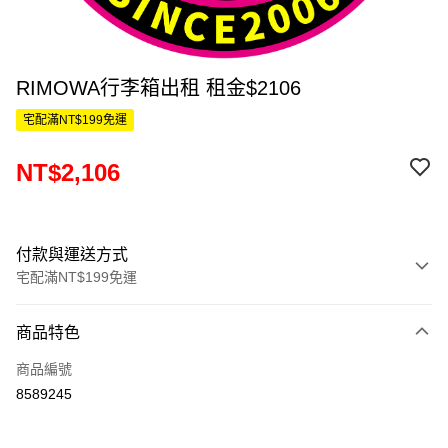
RIMOWA行李箱出租 租金$2106
宅配滿NT$199免運
NT$2,106
付款與運送方式
宅配滿NT$199免運
付款方式
商品特色
信用卡一次付款
商品編號
信用卡分期付款
8589245
3 期 0 利率 每期
NT$702
21家銀行
6 期 0 利率 每期
NT$351
21家銀行
合作金庫商業銀行
第一商業銀行