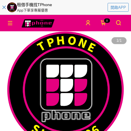
租借手機找TPhone
開啟APP
App下單享專屬優惠
0
1
/
1